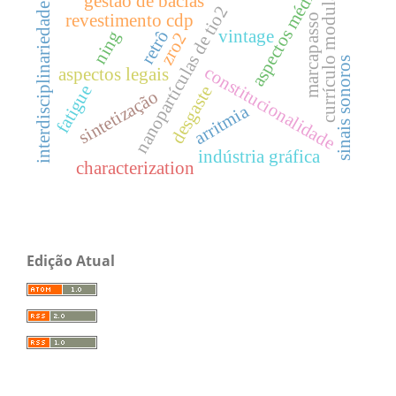
aspectos médicos
currículo modular
gestão de bacias
interdisciplinariedade
nanopartículas de tio2
revestimento cdp
marcapasso
vintage
retrô
ning
zro2
sinais sonoros
constitucionalidade
aspectos legais
fatigue
desgaste
sintetização
arritmia
indústria gráfica
characterization
Edição Atual