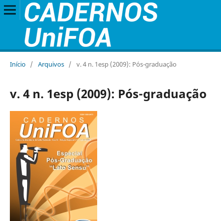
Início
/
Arquivos
/
v. 4 n. 1esp (2009): Pós-graduação
v. 4 n. 1esp (2009): Pós-graduação