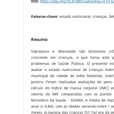
DOI:
https://doi.org/10.47385/cadunifoa.v7.n1
Palavras-chave:
estado nutricional, crianças, I
Resumo
Sobrepeso e obesidade são distúrbios crô
crescente em crianças, o que torna este
problemas de Saúde Pública. O presente es
avaliar o estado nutricional de crianças ma
municipal da cidade de Volta Redonda, inter
Janeiro. Foram realizadas avaliações de peso 
cálculo do índice de massa corporal (IMC) e
valores do IMC comparados com os pontos d
Ministério da Saúde - SISVAN. A média de idad
anos (+ 0,84), com as idades variando entre 1 a
meses. A maioria das crianças (51,1%) era do 