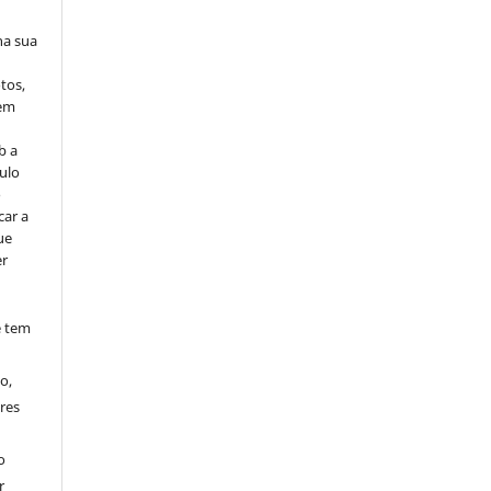
na sua
tos,
vem
b a
ulo
o
car a
ue
er
e tem
o,
res
o
r