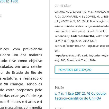
%20Esp.1800
Como Citar
CARMO, M. C. S.; CASTRO, V. S.; FRANCA, M.
MC
P. G.; GUIMARÃES, N. S.; GOMES, M. L.; RI
J. P.; NEVES, A. S.; SOUZA, E. B. Avaliação d
estado nutricional de crianças matriculada
uma creche municipal da cidade de Volta
Redonda-RJ.
Cadernos UniFOA
, Volta Red
RJ, v. 7, n. 1 Esp, p. 95, 2012. DOI:
10.47385/cadunifoa.v7.n1 Esp.1800. Dispon
nicos, com prevalência
em:
 quadro um dos maiores
https://revistas.unifoa.edu.br/cadernos/art
tudo teve como objetivo
ew/1800. Acesso em: 7 ago. 2026.
triculadas em uma creche
FOMATOS DE CITAÇÃO
ior do Estado do Rio de
e estatura, e realizado o
m 98 crianças, sendo os
Edição
e corte propostos pelo
v. 7 n. 1 Esp (2012): VI Colóquio
e das crianças foi de 2,8
Técnico-científico do UniFOA
no e 5 meses e 4 anos e 4
sexo masculino, com média