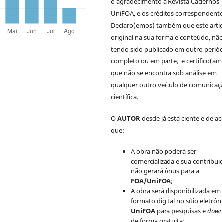
o agradecimento à Revista Cadernos
UniFOA, e os créditos correspondente
Declaro(emos) também que este arti
original na sua forma e conteúdo, nã
tendo sido publicado em outro periód
completo ou em parte, e certifico(am
que não se encontra sob análise em
qualquer outro veículo de comunicaç
científica.
O
AUTOR
desde já está ciente e de a
que:
A obra não poderá ser
comercializada e sua contribui
não gerará ônus para a
FOA/UniFOA
;
A obra será disponibilizada em
formato digital no sítio eletrôn
UniFOA
para pesquisas e
down
de forma gratuita;