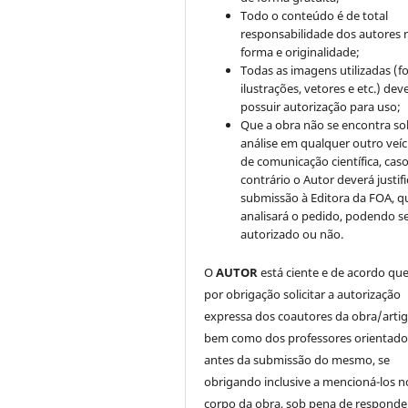
Todo o conteúdo é de total
responsabilidade dos autores 
forma e originalidade;
Todas as imagens utilizadas (fo
ilustrações, vetores e etc.) de
possuir autorização para uso;
Que a obra não se encontra so
análise em qualquer outro veíc
de comunicação científica, cas
contrário o Autor deverá justifi
submissão à Editora da FOA, q
analisará o pedido, podendo s
autorizado ou não.
O
AUTOR
está ciente e de acordo qu
por obrigação solicitar a autorização
expressa dos coautores da obra/artig
bem como dos professores orientado
antes da submissão do mesmo, se
obrigando inclusive a mencioná-los n
corpo da obra, sob pena de responde