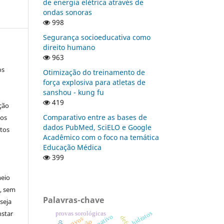
de energia elétrica através de
ondas sonoras
998
Segurança socioeducativa como
direito humano
963
os
Otimização do treinamento de
força explosiva para atletas de
sanshou - kung fu
419
ção
Comparativo entre as bases de
nos
dados PubMed, SciELO e Google
tos
Acadêmico com o foco na temática
Educação Médica
399
meio
a, sem
Palavras-chave
seja
nstar
hidratos
provas sorológicas
escravos