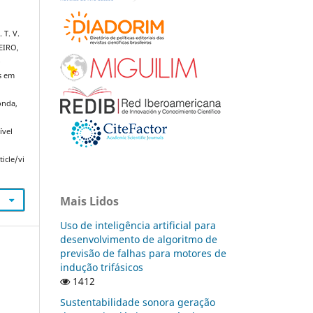
 T. V.
BEIRO,
o
s em
onda,
ível
icle/vi
Mais Lidos
Uso de inteligência artificial para
desenvolvimento de algoritmo de
previsão de falhas para motores de
indução trifásicos
1412
Sustentabilidade sonora geração