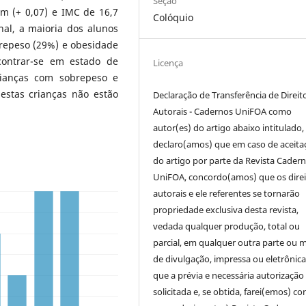
Seção
cm (+ 0,07) e IMC de 16,7
Colóquio
nal, a maioria dos alunos
brepeso (29%) e obesidade
contrar-se em estado de
Licença
rianças com sobrepeso e
estas crianças não estão
Declaração de Transferência de Direit
Autorais - Cadernos UniFOA como
autor(es) do artigo abaixo intitulado,
declaro(amos) que em caso de aceita
do artigo por parte da Revista Cader
UniFOA, concordo(amos) que os direi
autorais e ele referentes se tornarão
propriedade exclusiva desta revista,
vedada qualquer produção, total ou
parcial, em qualquer outra parte ou 
de divulgação, impressa ou eletrônic
que a prévia e necessária autorização 
solicitada e, se obtida, farei(emos) co