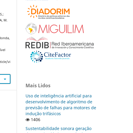
S.;
A, M.
m
edonda,
ível
icle/vi
Mais Lidos
Uso de inteligência artificial para
desenvolvimento de algoritmo de
previsão de falhas para motores de
indução trifásicos
1406
Sustentabilidade sonora geração