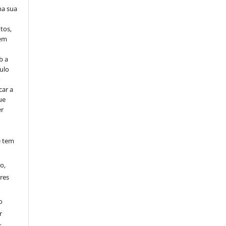
na sua
tos,
vem
b a
ulo
o
car a
ue
er
e tem
o,
res
o
r
.