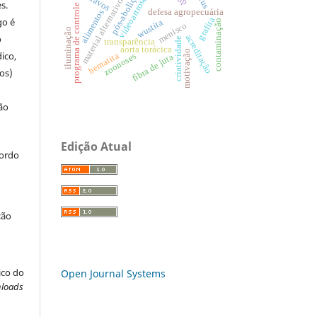
videoartroscopia
escravos
pós-abolição
material alternativo
s.
programa de controle
defesa agropecuária
alimentos
grafita
go é
wustita
contaminação
menisco
iluminação
o
acreditação
criatividade
transparência
aorta torácica
motivação
ico,
hematita
zoonoses
fibra de juta
os)
ão
Edição Atual
cordo
ção
ico do
Open Journal Systems
loads