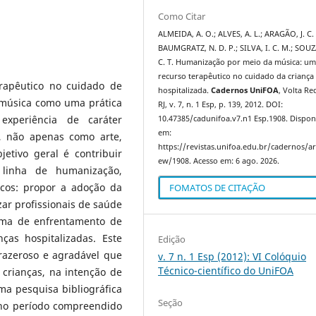
Como Citar
ALMEIDA, A. O.; ALVES, A. L.; ARAGÃO, J. C. 
BAUMGRATZ, N. D. P.; SILVA, I. C. M.; SOUZ
C. T. Humanização por meio da música: u
recurso terapêutico no cuidado da criança
rapêutico no cuidado de
hospitalizada.
Cadernos UniFOA
, Volta R
 música como uma prática
RJ, v. 7, n. 1 Esp, p. 139, 2012. DOI:
experiência de caráter
10.47385/cadunifoa.v7.n1 Esp.1908. Dispon
em:
, não apenas como arte,
https://revistas.unifoa.edu.br/cadernos/art
etivo geral é contribuir
ew/1908. Acesso em: 6 ago. 2026.
 linha de humanização,
icos: propor a adoção da
FOMATOS DE CITAÇÃO
zar profissionais de saúde
rma de enfrentamento de
ças hospitalizadas. Este
Edição
razeroso e agradável que
v. 7 n. 1 Esp (2012): VI Colóquio
Técnico-científico do UniFOA
 crianças, na intenção de
ma pesquisa bibliográfica
Seção
 no período compreendido