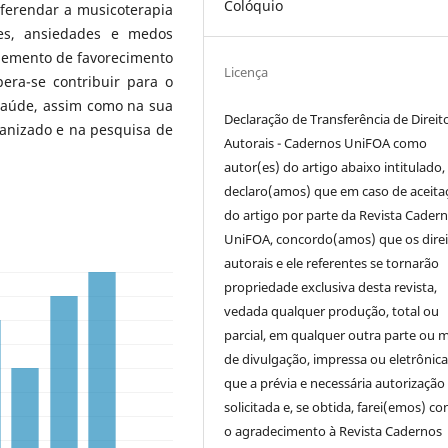
Colóquio
eferendar a musicoterapia
es, ansiedades e medos
lemento de favorecimento
Licença
era-se contribuir para o
saúde, assim como na sua
Declaração de Transferência de Direit
anizado e na pesquisa de
Autorais - Cadernos UniFOA como
autor(es) do artigo abaixo intitulado,
declaro(amos) que em caso de aceita
do artigo por parte da Revista Cader
UniFOA, concordo(amos) que os direi
autorais e ele referentes se tornarão
propriedade exclusiva desta revista,
vedada qualquer produção, total ou
parcial, em qualquer outra parte ou 
de divulgação, impressa ou eletrônic
que a prévia e necessária autorização 
solicitada e, se obtida, farei(emos) co
o agradecimento à Revista Cadernos