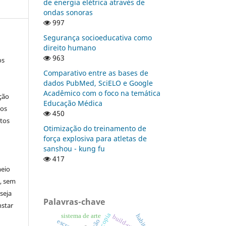
de energia elétrica através de
ondas sonoras
997
Segurança socioeducativa como
direito humano
963
os
Comparativo entre as bases de
dados PubMed, SciELO e Google
Acadêmico com o foco na temática
ção
Educação Médica
nos
450
tos
Otimização do treinamento de
força explosiva para atletas de
sanshou - kung fu
417
meio
a, sem
seja
Palavras-chave
nstar
sistema de arte
habitus
build-up