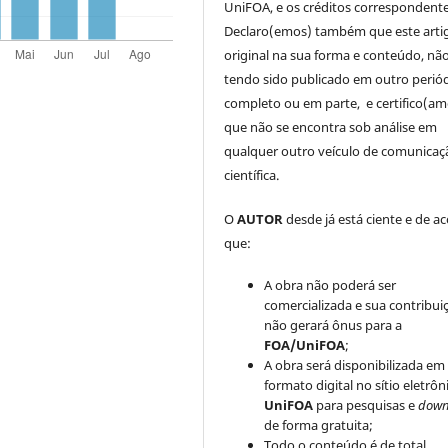
UniFOA, e os créditos correspondente
Declaro(emos) também que este arti
original na sua forma e conteúdo, nã
tendo sido publicado em outro periód
completo ou em parte, e certifico(am
que não se encontra sob análise em
qualquer outro veículo de comunicaç
científica.
O
AUTOR
desde já está ciente e de a
que:
A obra não poderá ser
comercializada e sua contribui
não gerará ônus para a
FOA/UniFOA
;
A obra será disponibilizada em
formato digital no sítio eletrôn
UniFOA
para pesquisas e
down
de forma gratuita;
Todo o conteúdo é de total