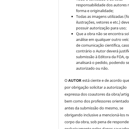
responsabilidade dos autores 
forma e originalidade;
Todas as imagens utilizadas (fo
ilustrações, vetores e etc.) de
possuir autorização para uso;
Que a obra não se encontra so
análise em qualquer outro veíc
de comunicação científica, cas
contrário o Autor deverá justifi
submissão à Editora da FOA, q
analisará o pedido, podendo s
autorizado ou não.
O
AUTOR
está ciente e de acordo qu
por obrigação solicitar a autorização
expressa dos coautores da obra/artig
bem como dos professores orientado
antes da submissão do mesmo, se
obrigando inclusive a mencioná-los n
corpo da obra, sob pena de responde
exclusivamente pelos danos causados