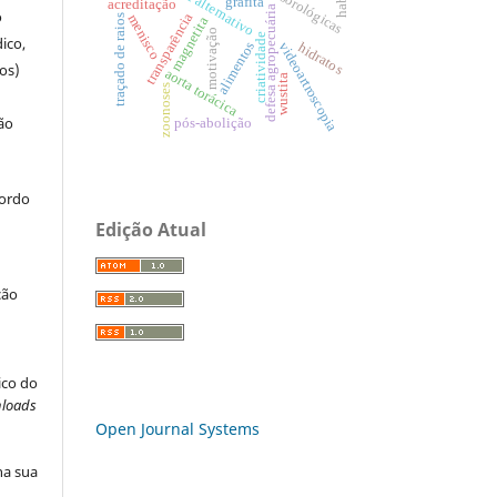
material alternativo
provas sorológicas
grafita
acreditação
defesa agropecuária
o
transparência
menisco
traçado de raios
magnetita
motivação
criatividade
ico,
alimentos
videoartroscopia
hidratos
os)
aorta torácica
wustita
zoonoses
ão
pós-abolição
cordo
Edição Atual
ção
ico do
loads
Open Journal Systems
na sua