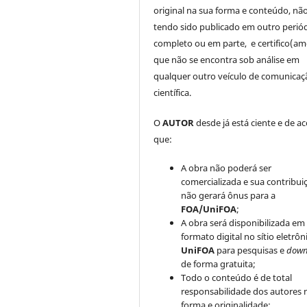
original na sua forma e conteúdo, nã
tendo sido publicado em outro periód
completo ou em parte, e certifico(am
que não se encontra sob análise em
qualquer outro veículo de comunicaç
científica.
O
AUTOR
desde já está ciente e de a
que:
A obra não poderá ser
comercializada e sua contribui
não gerará ônus para a
FOA/UniFOA
;
A obra será disponibilizada em
formato digital no sítio eletrôn
UniFOA
para pesquisas e
down
de forma gratuita;
Todo o conteúdo é de total
responsabilidade dos autores 
forma e originalidade;