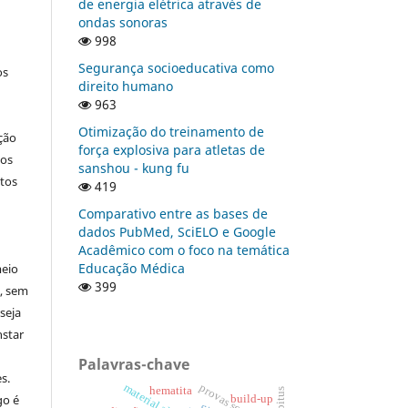
de energia elétrica através de
ondas sonoras
998
Segurança socioeducativa como
os
direito humano
963
Otimização do treinamento de
ção
força explosiva para atletas de
nos
sanshou - kung fu
tos
419
Comparativo entre as bases de
dados PubMed, SciELO e Google
Acadêmico com o foco na temática
Educação Médica
meio
399
a, sem
seja
nstar
Palavras-chave
s.
hematita
habitus
go é
build-up