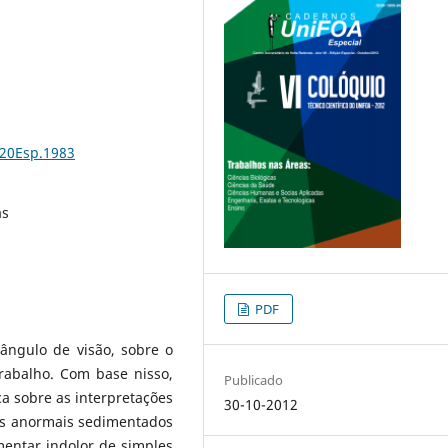
%20Esp.1983
as
PDF
ângulo de visão, sobre o
rabalho. Com base nisso,
Publicado
a sobre as interpretações
30-10-2012
os anormais sedimentados
entar indolor de simples