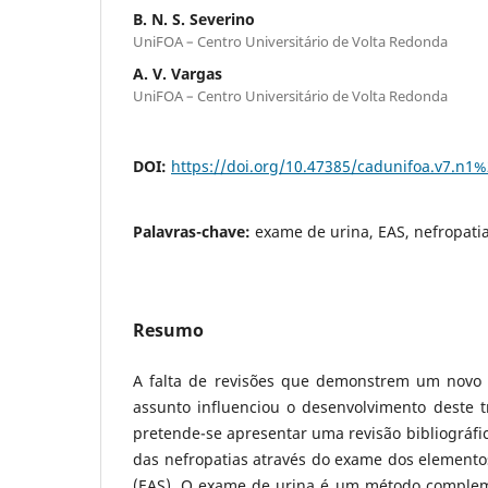
B. N. S. Severino
UniFOA – Centro Universitário de Volta Redonda
A. V. Vargas
UniFOA – Centro Universitário de Volta Redonda
DOI:
https://doi.org/10.47385/cadunifoa.v7.n1
Palavras-chave:
exame de urina, EAS, nefropati
Resumo
A falta de revisões que demonstrem um novo 
assunto influenciou o desenvolvimento deste t
pretende-se apresentar uma revisão bibliográfic
das nefropatias através do exame dos element
(EAS). O exame de urina é um método complem