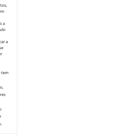
tos,
vem
b a
ulo
o
car a
ue
er
e tem
o,
res
o
r
.