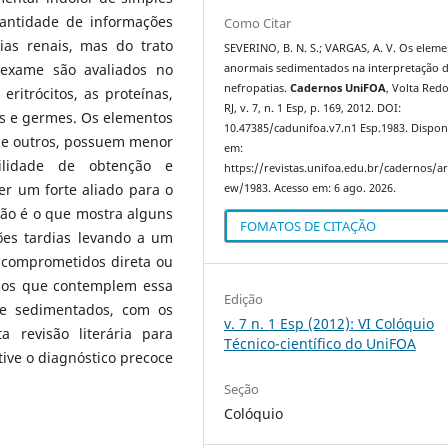
uantidade de informações
Como Citar
ias renais, mas do trato
SEVERINO, B. N. S.; VARGAS, A. V. Os elem
 exame são avaliados no
anormais sedimentados na interpretação 
nefropatias.
Cadernos UniFOA
, Volta Red
eritrócitos, as proteínas,
RJ, v. 7, n. 1 Esp, p. 169, 2012. DOI:
iais e germes. Os elementos
10.47385/cadunifoa.v7.n1 Esp.1983. Dispon
s e outros, possuem menor
em:
cilidade de obtenção e
https://revistas.unifoa.edu.br/cadernos/art
er um forte aliado para o
ew/1983. Acesso em: 6 ago. 2026.
não é o que mostra alguns
FOMATOS DE CITAÇÃO
ões tardias levando a um
m comprometidos direta ou
igos que contemplem essa
Edição
de sedimentados, com os
v. 7 n. 1 Esp (2012): VI Colóquio
a revisão literária para
Técnico-científico do UniFOA
ive o diagnóstico precoce
Seção
Colóquio