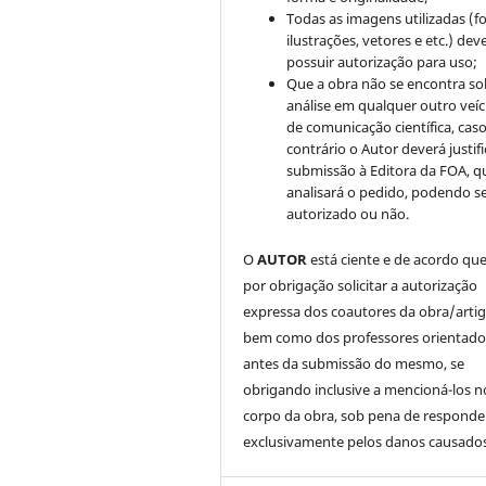
Todas as imagens utilizadas (fo
ilustrações, vetores e etc.) de
possuir autorização para uso;
Que a obra não se encontra so
análise em qualquer outro veíc
de comunicação científica, cas
contrário o Autor deverá justifi
submissão à Editora da FOA, q
analisará o pedido, podendo s
autorizado ou não.
O
AUTOR
está ciente e de acordo qu
por obrigação solicitar a autorização
expressa dos coautores da obra/artig
bem como dos professores orientado
antes da submissão do mesmo, se
obrigando inclusive a mencioná-los n
corpo da obra, sob pena de responde
exclusivamente pelos danos causados