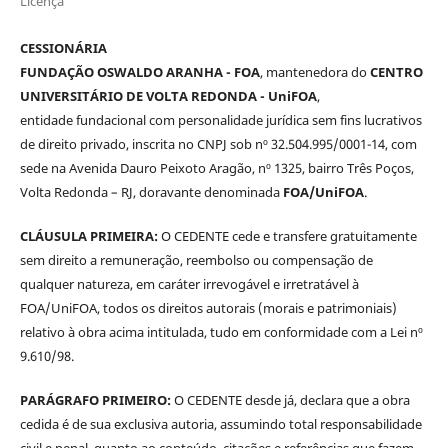
Licença
CESSIONÁRIA
FUNDAÇÃO OSWALDO ARANHA - FOA
, mantenedora do
CENTRO
UNIVERSITÁRIO DE VOLTA REDONDA - UniFOA
,
entidade fundacional com personalidade jurídica sem fins lucrativos
de direito privado, inscrita no CNPJ sob nº 32.504.995/0001-14, com
sede na Avenida Dauro Peixoto Aragão, nº 1325, bairro Três Poços,
Volta Redonda – RJ, doravante denominada
FOA/UniFOA
.
CLÁUSULA PRIMEIRA:
O CEDENTE cede e transfere gratuitamente
sem direito a remuneração, reembolso ou compensação de
qualquer natureza, em caráter irrevogável e irretratável à
FOA/UniFOA, todos os direitos autorais (morais e patrimoniais)
relativo à obra acima intitulada, tudo em conformidade com a Lei nº
9.610/98.
PARÁGRAFO PRIMEIRO:
O CEDENTE desde já, declara que a obra
cedida é de sua exclusiva autoria, assumindo total responsabilidade
civil e penal, quanto ao conteúdo, citações e referências que fazem