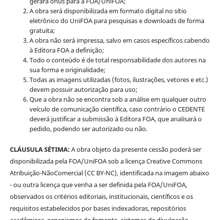
gerará ônus para a FOA/UniFOA;
A obra será disponibilizada em formato digital no sítio
eletrônico do UniFOA para pesquisas e downloads de forma
gratuita;
A obra não será impressa, salvo em casos específicos cabendo
à Editora FOA a definição;
Todo o conteúdo é de total responsabilidade dos autores na
sua forma e originalidade;
Todas as imagens utilizadas (fotos, ilustrações, vetores e etc.)
devem possuir autorização para uso;
Que a obra não se encontra sob a análise em qualquer outro
veículo de comunicação científica, caso contrário o CEDENTE
deverá justificar a submissão à Editora FOA, que analisará o
pedido, podendo ser autorizado ou não.
CLÁUSULA SÉTIMA:
A obra objeto da presente cessão poderá ser
disponibilizada pela FOA/UniFOA sob a licença Creative Commons
Atribuição-NãoComercial (CC BY-NC), identificada na imagem abaixo
- ou outra licença que venha a ser definida pela FOA/UniFOA,
observados os critérios editoriais, institucionais, científicos e os
requisitos estabelecidos por bases indexadoras, repositórios
acadêmicos, organismos de fomento, sistemas de divulgação