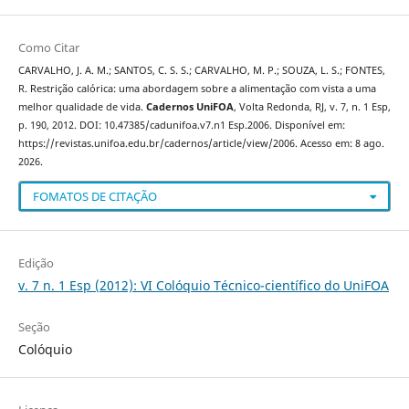
Como Citar
CARVALHO, J. A. M.; SANTOS, C. S. S.; CARVALHO, M. P.; SOUZA, L. S.; FONTES,
R. Restrição calórica: uma abordagem sobre a alimentação com vista a uma
melhor qualidade de vida.
Cadernos UniFOA
, Volta Redonda, RJ, v. 7, n. 1 Esp,
p. 190, 2012. DOI: 10.47385/cadunifoa.v7.n1 Esp.2006. Disponível em:
https://revistas.unifoa.edu.br/cadernos/article/view/2006. Acesso em: 8 ago.
2026.
FOMATOS DE CITAÇÃO
Edição
v. 7 n. 1 Esp (2012): VI Colóquio Técnico-científico do UniFOA
Seção
Colóquio