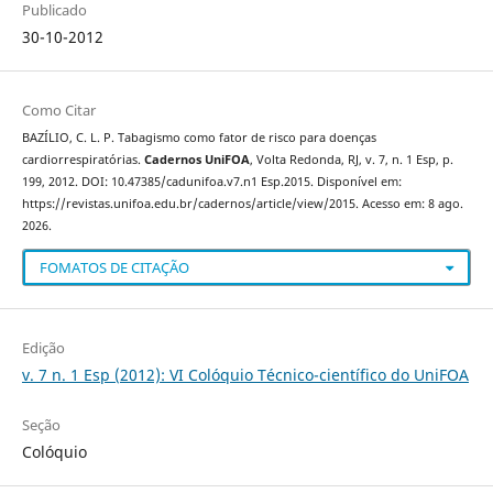
Publicado
30-10-2012
Como Citar
BAZÍLIO, C. L. P. Tabagismo como fator de risco para doenças
cardiorrespiratórias.
Cadernos UniFOA
, Volta Redonda, RJ, v. 7, n. 1 Esp, p.
199, 2012. DOI: 10.47385/cadunifoa.v7.n1 Esp.2015. Disponível em:
https://revistas.unifoa.edu.br/cadernos/article/view/2015. Acesso em: 8 ago.
2026.
FOMATOS DE CITAÇÃO
Edição
v. 7 n. 1 Esp (2012): VI Colóquio Técnico-científico do UniFOA
Seção
Colóquio