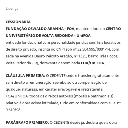
Licença
CESSIONÁRIA
FUNDAÇÃO OSWALDO ARANHA - FOA
, mantenedora do
CENTRO
UNIVERSITÁRIO DE VOLTA REDONDA - UniFOA
,
entidade fundacional com personalidade jurídica sem fins lucrativos
de direito privado, inscrita no CNPJ sob nº 32.504.995/0001-14, com
sede na Avenida Dauro Peixoto Aragão, nº 1325, bairro Três Poços,
Volta Redonda – RJ, doravante denominada
FOA/UniFOA
.
CLÁUSULA PRIMEIRA:
O CEDENTE cede e transfere gratuitamente
sem direito a remuneração, reembolso ou compensação de
qualquer natureza, em caráter irrevogável e irretratável à
FOA/UniFOA, todos os direitos autorais (morais e patrimoniais)
relativo à obra acima intitulada, tudo em conformidade com a Lei nº
9.610/98.
PARÁGRAFO PRIMEIRO:
O CEDENTE desde já, declara que a obra