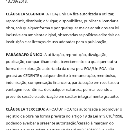
13.709/2018.
CLÁUSULA SEGUNDA
: A FOA/UniFOA fica autorizada a utilizar,
reproduzir, distribuir, divulgar, disponibilizar, publicar e licenciar a
obra, sob qualquer forma e por quaisquer meios admitidos em lei,
inclusive em ambiente digital, observadas as políticas editoriais da
instituição e as licenças de uso adotadas para a publicação.
PARÁGRAFO ÚNICO:
A utilização, reprodução, divulgação,
publicação, compartilhamento, licenciamento ou qualquer outra
forma de exploração autorizada da obra pela FOA/UniFOA não
gerará ao CEDENTE qualquer direito à remuneração, reembolso,
indenização, compensação financeira, participação em receitas ou
vantagem econômica de qualquer natureza, permanecendo a
presente cessão e autorização em caráter integralmente gratuito.
CLÁUSULA TERCEIRA:
A FOA/UniFOA fica autorizada a promover o
registro da obra na forma prevista no artigo 19 da Lei nº 9.610/1998,
podendo averbar a presente autorização/cessão à margem do
registro a que se refere o artigo 19 da Lei nº 9.610/1998, ou não