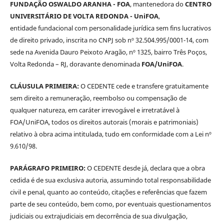
FUNDAÇÃO OSWALDO ARANHA - FOA
, mantenedora do
CENTRO
UNIVERSITÁRIO DE VOLTA REDONDA - UniFOA
,
entidade fundacional com personalidade jurídica sem fins lucrativos
de direito privado, inscrita no CNPJ sob nº 32.504.995/0001-14, com
sede na Avenida Dauro Peixoto Aragão, nº 1325, bairro Três Poços,
Volta Redonda – RJ, doravante denominada
FOA/UniFOA
.
CLÁUSULA PRIMEIRA:
O CEDENTE cede e transfere gratuitamente
sem direito a remuneração, reembolso ou compensação de
qualquer natureza, em caráter irrevogável e irretratável à
FOA/UniFOA, todos os direitos autorais (morais e patrimoniais)
relativo à obra acima intitulada, tudo em conformidade com a Lei nº
9.610/98.
PARÁGRAFO PRIMEIRO:
O CEDENTE desde já, declara que a obra
cedida é de sua exclusiva autoria, assumindo total responsabilidade
civil e penal, quanto ao conteúdo, citações e referências que fazem
parte de seu conteúdo, bem como, por eventuais questionamentos
judiciais ou extrajudiciais em decorrência de sua divulgação,