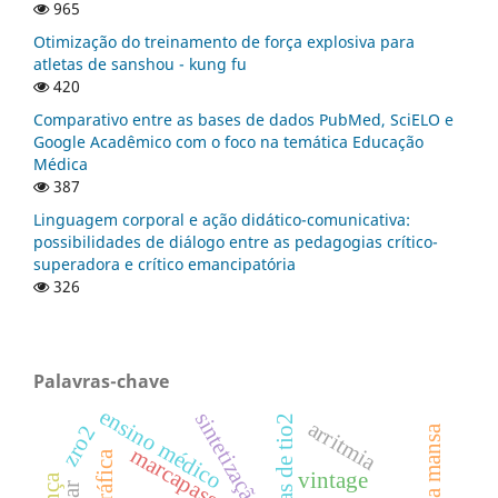
965
Otimização do treinamento de força explosiva para
atletas de sanshou - kung fu
420
Comparativo entre as bases de dados PubMed, SciELO e
Google Acadêmico com o foco na temática Educação
Médica
387
Linguagem corporal e ação didático-comunicativa:
possibilidades de diálogo entre as pedagogias crítico-
superadora e crítico emancipatória
326
Palavras-chave
ensino médico
sintetização
arritmia
zro2
marcapasso
vintage