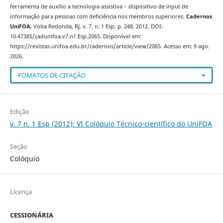
ferramenta de auxílio a tecnologia assistiva – dispositivo de input de
informação para pessoas com deficiência nos membros superiores.
Cadernos
UniFOA
, Volta Redonda, RJ, v. 7, n. 1 Esp, p. 248, 2012. DOI:
10.47385/cadunifoa.v7.n1 Esp.2065. Disponível em:
https://revistas.unifoa.edu.br/cadernos/article/view/2065. Acesso em: 9 ago.
2026.
FOMATOS DE CITAÇÃO
Edição
v. 7 n. 1 Esp (2012): VI Colóquio Técnico-científico do UniFOA
Seção
Colóquio
Licença
CESSIONÁRIA