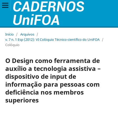
Início
/
Arquivos
/
v. 7 n. 1 Esp (2012): VI Colóquio Técnico-científico do UniFOA
/
Colóquio
O Design como ferramenta de
auxílio a tecnologia assistiva –
dispositivo de input de
informação para pessoas com
deficiência nos membros
superiores