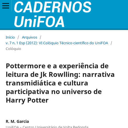
Início
/
Arquivos
/
v. 7 n. 1 Esp (2012): VI Colóquio Técnico-científico do UniFOA
/
Colóquio
Pottermore e a experiência de
leitura de Jk Rowlling: narrativa
transmidiática e cultura
participativa no universo de
Harry Potter
R. M. Garcia
UniFOA – Centro Universitário de Volta Redonda