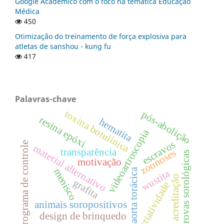
Google Acadêmico com o foco na temática Educação
Médica
450
Otimização do treinamento de força explosiva para
atletas de sanshou - kung fu
417
Palavras-chave
toxina botulínica
pós-abolição
resina epóxi
hematita
videoartroscopia
escravos
programa de controle
material alternativo
transparência
zoonoses
provas sorológicas
motivação
aorta torácica
menisco
wustita
acreditação
grafita
criatividade
animais soropositivos
design de brinquedo