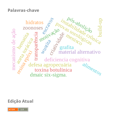
Palavras-chave
pós-abolição
escravos
instabilidade crônica
build-up
hidratos
provas sorológicas
zoonoses
motivação
mecanismo de ação
hematita
criatividade
transparência
menisco
aorta torácica
wustita
grafita
material alternativo
resina epóxi
deficiencia cognitiva
alimentos
defesa agropecuária
toxina botulínica
dmaic six-sigma.
Edição Atual