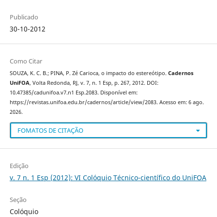
Publicado
30-10-2012
Como Citar
SOUZA, K. C. B.; PINA, P. Zé Carioca, o impacto do estereótipo.
Cadernos
UniFOA
, Volta Redonda, RJ, v. 7, n. 1 Esp, p. 267, 2012. DOI:
10.47385/cadunifoa.v7.n1 Esp.2083. Disponível em:
https://revistas.unifoa.edu.br/cadernos/article/view/2083. Acesso em: 6 ago.
2026.
FOMATOS DE CITAÇÃO
Edição
v. 7 n. 1 Esp (2012): VI Colóquio Técnico-científico do UniFOA
Seção
Colóquio