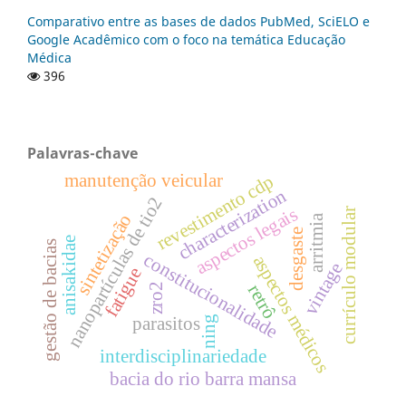
Comparativo entre as bases de dados PubMed, SciELO e
Google Acadêmico com o foco na temática Educação
Médica
396
Palavras-chave
manutenção veicular
revestimento cdp
characterization
nanopartículas de tio2
aspectos legais
currículo modular
sintetização
arritmia
desgaste
anisakidae
gestão de bacias
constitucionalidade
aspectos médicos
vintage
fatigue
zro2
retrô
parasitos
ning
interdisciplinariedade
bacia do rio barra mansa