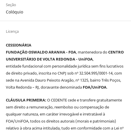
Seção
Colóquio
Licença
CESSIONÁRIA
FUNDAÇÃO OSWALDO ARANHA - FOA
, mantenedora do
CENTRO
UNIVERSITÁRIO DE VOLTA REDONDA - UniFOA
,
entidade fundacional com personalidade jurídica sem fins lucrativos
de direito privado, inscrita no CNPJ sob nº 32.504.995/0001-14, com
sede na Avenida Dauro Peixoto Aragão, nº 1325, bairro Três Poços,
Volta Redonda – RJ, doravante denominada
FOA/UniFOA
.
CLÁUSULA PRIMEIRA:
O CEDENTE cede e transfere gratuitamente
sem direito a remuneração, reembolso ou compensação de
qualquer natureza, em caráter irrevogável e irretratável à
FOA/UniFOA, todos os direitos autorais (morais e patrimoniais)
relativo à obra acima intitulada, tudo em conformidade com a Lei nº