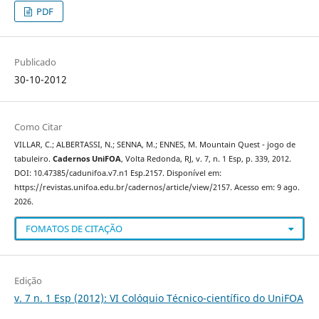
PDF
Publicado
30-10-2012
Como Citar
VILLAR, C.; ALBERTASSI, N.; SENNA, M.; ENNES, M. Mountain Quest - jogo de
tabuleiro.
Cadernos UniFOA
, Volta Redonda, RJ, v. 7, n. 1 Esp, p. 339, 2012.
DOI: 10.47385/cadunifoa.v7.n1 Esp.2157. Disponível em:
https://revistas.unifoa.edu.br/cadernos/article/view/2157. Acesso em: 9 ago.
2026.
FOMATOS DE CITAÇÃO
Edição
v. 7 n. 1 Esp (2012): VI Colóquio Técnico-científico do UniFOA