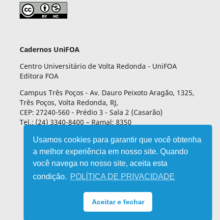
Cadernos UniFOA
Centro Universitário de Volta Redonda - UniFOA
Editora FOA
Campus Três Poços - Av. Dauro Peixoto Aragão, 1325,
Três Poços, Volta Redonda, RJ,
CEP: 27240-560 - Prédio 3 - Sala 2 (Casarão)
Tel.: (24) 3340-8400 – Ramal: 8350
Usamos cookies para garantir que você obtenha
a melhor experiência em nosso site. Quando
você navega no nosso site, aceita esta
condição.
POLÍTICA DE PRIVACIDADE
Aceitar e fechar