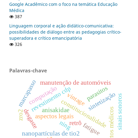
Google Acadêmico com o foco na temática Educação
Médica
387
Linguagem corporal e ação didático-comunicativa:
possibilidades de diálogo entre as pedagogias crítico-
superadora e crítico emancipatória
326
Palavras-chave
marcapasso
manutenção de automóveis
computação
parasitos
revestimento cdp
sintetização
vintage
sinais sonoros
constitucionalidade
anisakidae
aspectos médicos
desgaste
zro2
aspectos legais
ning
retrô
fatigue
nanopartículas de tio2