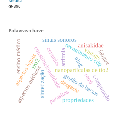
Médica
396
Palavras-chave
sinais sonoros
ensino médico
revestimento cdp
anisakidae
constitucionalidade
ceramics
vintage
arritmia
fatigue
aspectos legais
ning
zro2
aspectos médicos
nanopartículas de tio2
sintetização
retrô
gestão de bacias
computação
desgaste
parasitos
propriedades