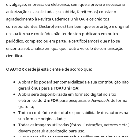
divulgação, impressa ou eletrônica, sem que a prévia e necessária
autorização seja solicitada e, se obtida, farei(emos) constar o
agradecimento à Revista Cadernos UniFOA, e os créditos
correspondentes. Declaro(emos) também que este artigo é original
na sua forma e conteúdo, não tendo sido publicado em outro
periódico, completo ou em parte, e certifico(amos) que não se
encontra sob análise em qualquer outro veículo de comunicação
científica.
O
AUTOR
desde já está ciente e de acordo que:
A obra não poderá ser comercializada e sua contribuição não
gerará ônus para a
FOA/UniFOA
;
A obra será disponibilizada em formato digital no sítio
eletrônico do
UniFOA
para pesquisas e
downloads
de forma
gratuita;
Todo o conteúdo é de total responsabilidade dos autores na
sua forma e originalidade;
Todas as imagens utilizadas (fotos, ilustrações, vetores e etc.)
devem possuir autorização para uso;
Que a obra não se encontra sob a análise em qualquer outro