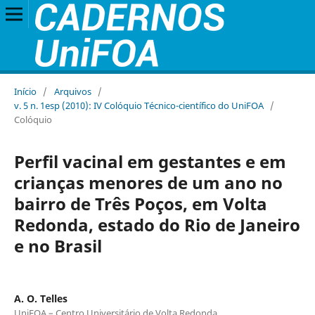
Início
/
Arquivos
/
v. 5 n. 1esp (2010): IV Colóquio Técnico-científico do UniFOA
/
Colóquio
Perfil vacinal em gestantes e em
crianças menores de um ano no
bairro de Três Poços, em Volta
Redonda, estado do Rio de Janeiro
e no Brasil
A. O. Telles
UniFOA – Centro Universitário de Volta Redonda