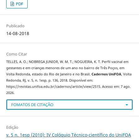
PDF
Publicado
14-08-2018
Como Citar
TELLES, A. O.; NOBREGA JUNIOR, W. M. T.; NOGUEIRA, K. T. Perfil vacinal em
gestantes e em crianças menores de um ano no bairro de Três Poços, em
Volta Redonda, estado do Rio de Janeiro e no Brasil.
Cadernos UniFOA
, Volta
Redonda, RJ, v. 5, n. 1esp, p. 136, 2018. Disponível em:
https://revistas.unifoa.edu.br/cadernos/article/view/2515. Acesso em: 7 ago.
2026.
FOMATOS DE CITAÇÃO
Edição
v. 5 n. 1esp (2010): IV Colóquio Técnico-científico do UniFOA