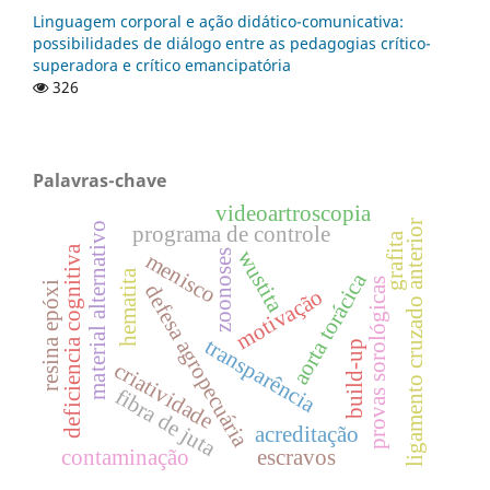
Linguagem corporal e ação didático-comunicativa:
possibilidades de diálogo entre as pedagogias crítico-
superadora e crítico emancipatória
326
Palavras-chave
videoartroscopia
ligamento cruzado anterior
material alternativo
programa de controle
grafita
deficiencia cognitiva
wustita
zoonoses
menisco
hematita
aorta torácica
provas sorológicas
resina epóxi
defesa agropecuária
motivação
transparência
build-up
criatividade
fibra de juta
acreditação
contaminação
escravos