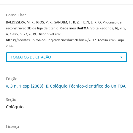
Como Citar
BALDISSERA, M. R.; RIOS, P. R.; SANDIM, H. R. Z.; HEIN, L. R. O. Processo de
reconstrução 3D de liga de titânio.
Cadernos UniFOA
, Volta Redonda, RJ, v. 3,
n. 1 esp, p. 77, 2019. Disponível em:
https://revistas.unifoa.edu.br/cadernos/article/view/2817. Acesso em: 8 ago.
2026.
FOMATOS DE CITAÇÃO
Edição
v. 3 n. 1 esp (2008): II Colóquio Técnico-científico do UniFOA
Seção
Colóquio
Licença