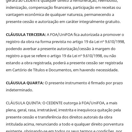
gerará ao CEDENTE qualquer direito à remuneração, reembolso,
indenização, compensação financeira, participação em receitas ou
vantagem econômica de qualquer natureza, permanecendo a
presente cessão e autorização em caráter integralmente gratuito.
CLÁUSULA TERCEIRA:
A FOA/UniFOA fica autorizada a promover o
registro da obra na forma prevista no artigo 19 da Lei nº 9.610/1998,
podendo averbar a presente autorização/cessão à margem do
registro a que se refere o artigo 19 da Lei nº 9.610/1998, ou não
estando a obra registrada, poderá a presente cessão ser registrada
em Cartório de Títulos e Documentos, em havendo necessidade.
CLÁUSULA QUARTA:
O presente instrumento é firmado por prazo
indeterminado.
CLÁUSULA QUINTA: O CEDENTE outorga à FOA/UniFOA, a mais
plena, geral, rasa, irretratável, irrestrita e inequívoca quitação pela
presente cessão e transferência dos direitos autorais da obra
intitulada acima, renunciando a todo e qualquer direito porventura
existente, obrigando-se em todos os seus termos e condições, por