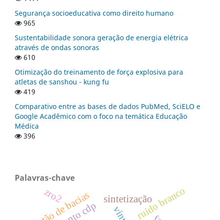
Segurança socioeducativa como direito humano
965
Sustentabilidade sonora geração de energia elétrica
através de ondas sonoras
610
Otimização do treinamento de força explosiva para
atletas de sanshou - kung fu
419
Comparativo entre as bases de dados PubMed, SciELO e
Google Acadêmico com o foco na temática Educação
Médica
396
Palavras-chave
ruído branco
zro2
gestão de bacias
sintetização