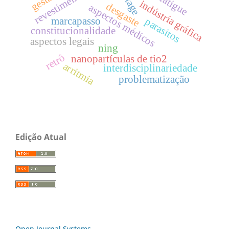
revestimento cdp
vintage
fatigue
indústria gráfica
desgaste
aspectos médicos
marcapasso
parasitos
constitucionalidade
aspectos legais
ning
retrô
nanopartículas de tio2
arritmia
interdisciplinariedade
problematização
Edição Atual
Open Journal Systems