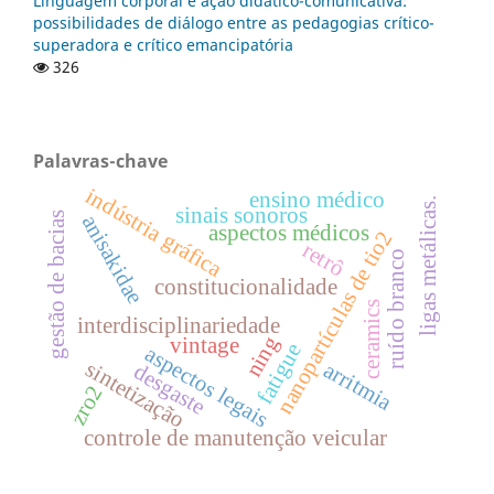
Linguagem corporal e ação didático-comunicativa:
possibilidades de diálogo entre as pedagogias crítico-
superadora e crítico emancipatória
326
Palavras-chave
indústria gráfica
ensino médico
ligas metálicas.
sinais sonoros
gestão de bacias
anisakidae
aspectos médicos
nanopartículas de tio2
retrô
ruído branco
constitucionalidade
ceramics
interdisciplinariedade
ning
vintage
fatigue
aspectos legais
sintetização
arritmia
desgaste
zro2
controle de manutenção veicular