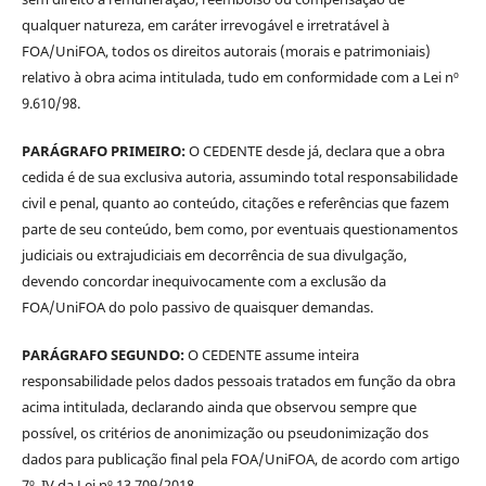
qualquer natureza, em caráter irrevogável e irretratável à
FOA/UniFOA, todos os direitos autorais (morais e patrimoniais)
relativo à obra acima intitulada, tudo em conformidade com a Lei nº
9.610/98.
PARÁGRAFO PRIMEIRO:
O CEDENTE desde já, declara que a obra
cedida é de sua exclusiva autoria, assumindo total responsabilidade
civil e penal, quanto ao conteúdo, citações e referências que fazem
parte de seu conteúdo, bem como, por eventuais questionamentos
judiciais ou extrajudiciais em decorrência de sua divulgação,
devendo concordar inequivocamente com a exclusão da
FOA/UniFOA do polo passivo de quaisquer demandas.
PARÁGRAFO SEGUNDO:
O CEDENTE assume inteira
responsabilidade pelos dados pessoais tratados em função da obra
acima intitulada, declarando ainda que observou sempre que
possível, os critérios de anonimização ou pseudonimização dos
dados para publicação final pela FOA/UniFOA, de acordo com artigo
7º, IV da Lei nº 13.709/2018.