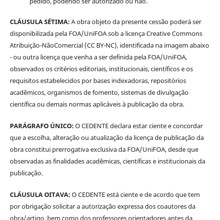
pedido, podendo ser autorizado ou não.
CLÁUSULA SÉTIMA:
A obra objeto da presente cessão poderá ser
disponibilizada pela FOA/UniFOA sob a licença Creative Commons
Atribuição-NãoComercial (CC BY-NC), identificada na imagem abaixo
- ou outra licença que venha a ser definida pela FOA/UniFOA,
observados os critérios editoriais, institucionais, científicos e os
requisitos estabelecidos por bases indexadoras, repositórios
acadêmicos, organismos de fomento, sistemas de divulgação
científica ou demais normas aplicáveis à publicação da obra.
PARÁGRAFO ÚNICO:
O CEDENTE declara estar ciente e concordar
que a escolha, alteração ou atualização da licença de publicação da
obra constitui prerrogativa exclusiva da FOA/UniFOA, desde que
observadas as finalidades acadêmicas, científicas e institucionais da
publicação.
CLÁUSULA OITAVA:
O CEDENTE está ciente e de acordo que tem
por obrigação solicitar a autorização expressa dos coautores da
obra/artigo, bem como dos professores orientadores antes da