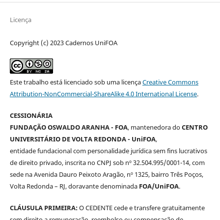
Licença
Copyright (c) 2023 Cadernos UniFOA
Este trabalho está licenciado sob uma licença
Creative Commons
Attribution-NonCommercial-ShareAlike 4.0 International License
.
CESSIONÁRIA
FUNDAÇÃO OSWALDO ARANHA - FOA
, mantenedora do
CENTRO
UNIVERSITÁRIO DE VOLTA REDONDA - UniFOA
,
entidade fundacional com personalidade jurídica sem fins lucrativos
de direito privado, inscrita no CNPJ sob nº 32.504.995/0001-14, com
sede na Avenida Dauro Peixoto Aragão, nº 1325, bairro Três Poços,
Volta Redonda – RJ, doravante denominada
FOA/UniFOA
.
CLÁUSULA PRIMEIRA:
O CEDENTE cede e transfere gratuitamente
sem direito a remuneração, reembolso ou compensação de