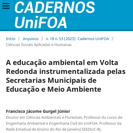
Início
/
Arquivos
/
v. 18 n. 53 (2023): Cadernos UniFOA
/
Ciências Sociais Aplicadas e Humanas
A educação ambiental em Volta
Redonda instrumentalizada pelas
Secretarias Municipais de
Educação e Meio Ambiente
Francisco Jácome Gurgel Júnior
Doutor em Ciências Ambientais e Florestais, Professor do curso de
Engenharia Ambiental e Engenharia Civil do UniFOA. Professor da
Rede Estadual de Ensino do Rio de Janeiro/SEEDUC-RJ.