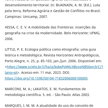
desenvolvimento territorial. In: BUAINAIN, A. M. (Ed.). Luta
pela terra, Reforma Agrária e Gestão de Conflitos no Brasil.
Campinas: Unicamp, 2007.
HISSA, C. E. V. A mobilidade das fronteiras: inserções da
geografia na crise da modernidade. Belo Horizonte: UFMG,
2006.
LITTLE, P. E. Ecologia política como etnografia: uma guia
teórica e metodológica. Revista Horizontes Antropológicos,
Porto Alegre, n. 25, p. 85-103, jan./jun. 2006. Disponível em:
<
https://www.scielo.br/j/ha/a/kskpPgWtcXBssgNB56pn3rC/?
lang=pt
>. Acesso em: 11 mai. 2023. DOI:
https://doi.org/10.1590/S0104-71832006000100005
MARCONI, M. A.; LAKATOS, E. M. Fundamentos de
metodologia científica. 5. ed. - São Paulo: Atlas 2003.
MARQUES, I. M. M. A atualidade do uso do conceito de