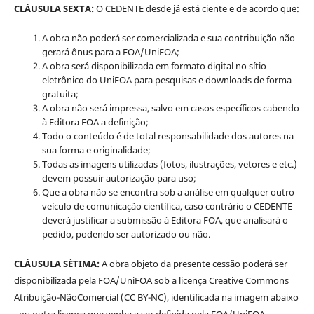
CLÁUSULA SEXTA:
O CEDENTE desde já está ciente e de acordo que:
A obra não poderá ser comercializada e sua contribuição não
gerará ônus para a FOA/UniFOA;
A obra será disponibilizada em formato digital no sítio
eletrônico do UniFOA para pesquisas e downloads de forma
gratuita;
A obra não será impressa, salvo em casos específicos cabendo
à Editora FOA a definição;
Todo o conteúdo é de total responsabilidade dos autores na
sua forma e originalidade;
Todas as imagens utilizadas (fotos, ilustrações, vetores e etc.)
devem possuir autorização para uso;
Que a obra não se encontra sob a análise em qualquer outro
veículo de comunicação científica, caso contrário o CEDENTE
deverá justificar a submissão à Editora FOA, que analisará o
pedido, podendo ser autorizado ou não.
CLÁUSULA SÉTIMA:
A obra objeto da presente cessão poderá ser
disponibilizada pela FOA/UniFOA sob a licença Creative Commons
Atribuição-NãoComercial (CC BY-NC), identificada na imagem abaixo
- ou outra licença que venha a ser definida pela FOA/UniFOA,