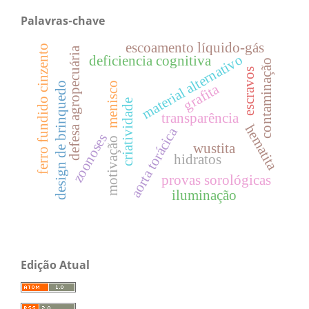
Palavras-chave
escoamento líquido-gás
ferro fundido cinzento
defesa agropecuária
material alternativo
deficiencia cognitiva
contaminação
escravos
design de brinquedo
menisco
grafita
criatividade
transparência
hematita
aorta torácica
zoonoses
motivação
wustita
hidratos
provas sorológicas
iluminação
Edição Atual