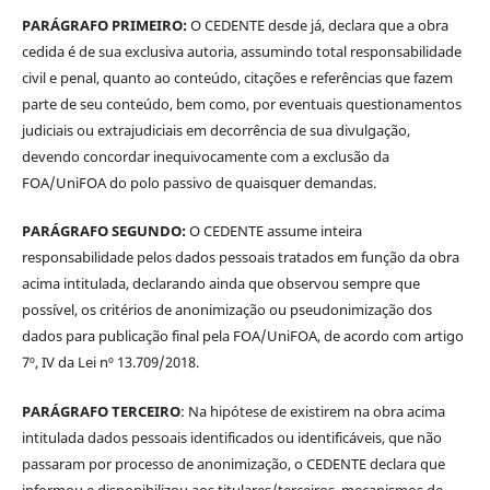
PARÁGRAFO PRIMEIRO:
O CEDENTE desde já, declara que a obra
cedida é de sua exclusiva autoria, assumindo total responsabilidade
civil e penal, quanto ao conteúdo, citações e referências que fazem
parte de seu conteúdo, bem como, por eventuais questionamentos
judiciais ou extrajudiciais em decorrência de sua divulgação,
devendo concordar inequivocamente com a exclusão da
FOA/UniFOA do polo passivo de quaisquer demandas.
PARÁGRAFO SEGUNDO:
O CEDENTE assume inteira
responsabilidade pelos dados pessoais tratados em função da obra
acima intitulada, declarando ainda que observou sempre que
possível, os critérios de anonimização ou pseudonimização dos
dados para publicação final pela FOA/UniFOA, de acordo com artigo
7º, IV da Lei nº 13.709/2018.
PARÁGRAFO TERCEIRO
: Na hipótese de existirem na obra acima
intitulada dados pessoais identificados ou identificáveis, que não
passaram por processo de anonimização, o CEDENTE declara que
informou e disponibilizou aos titulares/terceiros, mecanismos de