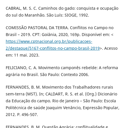
CABRAL, M. S. C. Caminhos do gado: conquista e ocupação
do sul do Maranhão. São Luís: SIOGE, 1992.
COMISSÃO PASTORAL DA TERRA. Conflitos no Campo no
Brasil – 2019. CPT: Goiânia, 2020, 169p. Disponível em: <
https://www.cptnacional.org.br/publicacoes-
2/destaque/5167-conflitos-no-campo-brasil-2019
>. Acesso
em: 11 mai. 2023.
FELICIANO, C. A. Movimento camponês rebelde: A reforma
agrária no Brasil. São Paulo: Contexto 2006.
FERNANDES, B. M. Movimento dos Trabalhadores rurais
sem-terra (MST). In; CALDART, R. S. et al. (Org.) Dicionário
da Educação do campo. Rio de Janeiro – São Paulo: Escola
Politécnica de saúde Joaquim Venâncio, Expressão Popular,
2012. P. 496-507.
FERNANDES, B. M. Questão Agrária: conflitualidade e