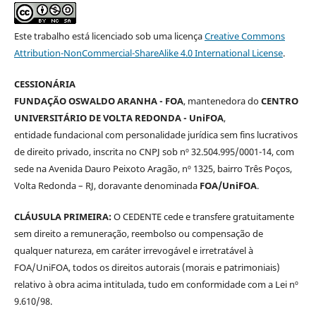
Este trabalho está licenciado sob uma licença
Creative Commons
Attribution-NonCommercial-ShareAlike 4.0 International License
.
CESSIONÁRIA
FUNDAÇÃO OSWALDO ARANHA - FOA
, mantenedora do
CENTRO
UNIVERSITÁRIO DE VOLTA REDONDA - UniFOA
,
entidade fundacional com personalidade jurídica sem fins lucrativos
de direito privado, inscrita no CNPJ sob nº 32.504.995/0001-14, com
sede na Avenida Dauro Peixoto Aragão, nº 1325, bairro Três Poços,
Volta Redonda – RJ, doravante denominada
FOA/UniFOA
.
CLÁUSULA PRIMEIRA:
O CEDENTE cede e transfere gratuitamente
sem direito a remuneração, reembolso ou compensação de
qualquer natureza, em caráter irrevogável e irretratável à
FOA/UniFOA, todos os direitos autorais (morais e patrimoniais)
relativo à obra acima intitulada, tudo em conformidade com a Lei nº
9.610/98.