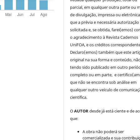
parcial, em qualquer outra parte ou 
de divulgação, impressa ou eletrônic
que a prévia e necessária autorização 
solicitada e, se obtida, farei(emos) co
o agradecimento à Revista Cadernos
UniFOA, e os créditos correspondente
Declaro(emos) também que este arti
original na sua forma e conteúdo, nã
tendo sido publicado em outro periód
completo ou em parte, e certifico(am
que não se encontra sob análise em
qualquer outro veículo de comunicaç
científica.
O
AUTOR
desde já está ciente e de a
que:
A obra não poderá ser
comercializada e sua contribui