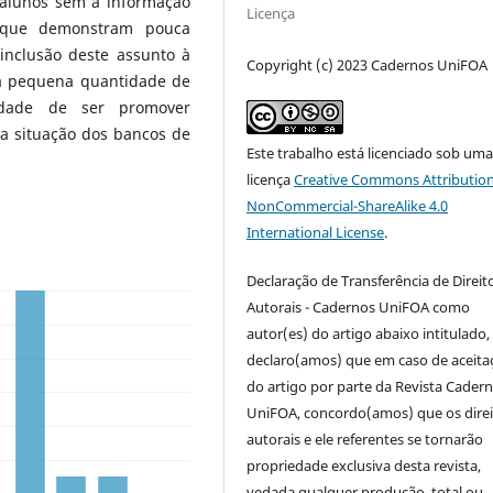
 alunos sem a informação
Licença
 que demonstram pouca
 inclusão deste assunto à
Copyright (c) 2023 Cadernos UniFOA
 a pequena quantidade de
idade de ser promover
 situação dos bancos de
Este trabalho está licenciado sob um
licença
Creative Commons Attribution
NonCommercial-ShareAlike 4.0
International License
.
Declaração de Transferência de Direit
Autorais - Cadernos UniFOA como
autor(es) do artigo abaixo intitulado,
declaro(amos) que em caso de aceita
do artigo por parte da Revista Cader
UniFOA, concordo(amos) que os direi
autorais e ele referentes se tornarão
propriedade exclusiva desta revista,
vedada qualquer produção, total ou