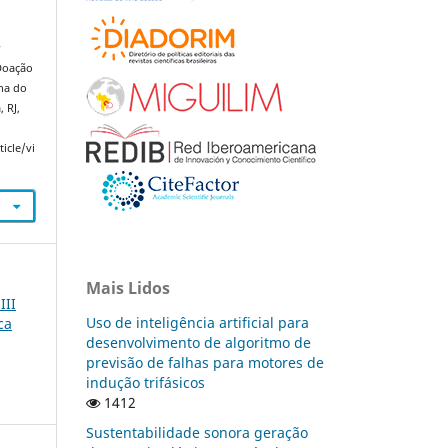
;
 Doação
na do
 RJ,
icle/vi
Mais Lidos
III
Uso de inteligência artificial para
ca
desenvolvimento de algoritmo de
previsão de falhas para motores de
indução trifásicos
1412
Sustentabilidade sonora geração