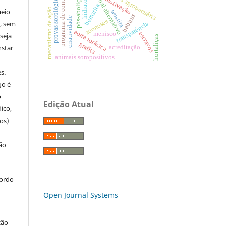
material alternativo
defesa agropecuária
programa de controle
provas sorológicas
pós-abolição
motivação
hidratos
hematita
mecanismo de ação
meio
wustita
habitus
criatividade
zoonoses
a, sem
transparência
aorta torácica
escravos
menisco
seja
hortaliças
grafita
nstar
acreditação
animais soropositivos
s.
go é
o
Edição Atual
ico,
os)
ão
cordo
Open Journal Systems
ção