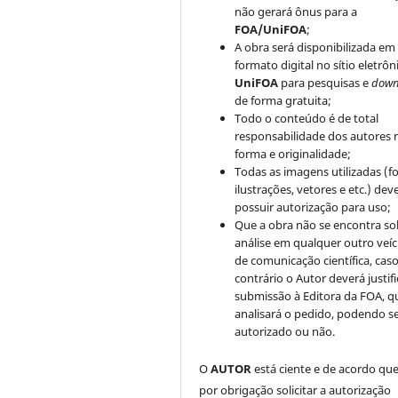
não gerará ônus para a
FOA/UniFOA
;
A obra será disponibilizada em
formato digital no sítio eletrôn
UniFOA
para pesquisas e
down
de forma gratuita;
Todo o conteúdo é de total
responsabilidade dos autores 
forma e originalidade;
Todas as imagens utilizadas (fo
ilustrações, vetores e etc.) de
possuir autorização para uso;
Que a obra não se encontra so
análise em qualquer outro veíc
de comunicação científica, cas
contrário o Autor deverá justifi
submissão à Editora da FOA, q
analisará o pedido, podendo s
autorizado ou não.
O
AUTOR
está ciente e de acordo qu
por obrigação solicitar a autorização