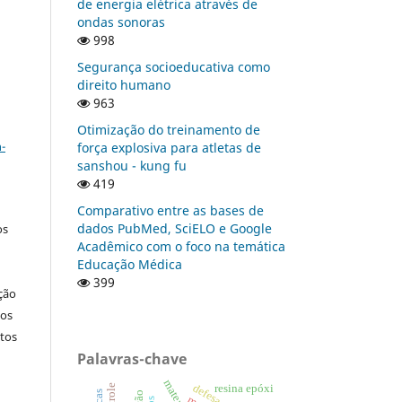
de energia elétrica através de
ondas sonoras
998
Segurança socioeducativa como
direito humano
963
a
Otimização do treinamento de
-
força explosiva para atletas de
sanshou - kung fu
419
Comparativo entre as bases de
dados PubMed, SciELO e Google
os
Acadêmico com o foco na temática
Educação Médica
399
ção
nos
tos
Palavras-chave
resina epóxi