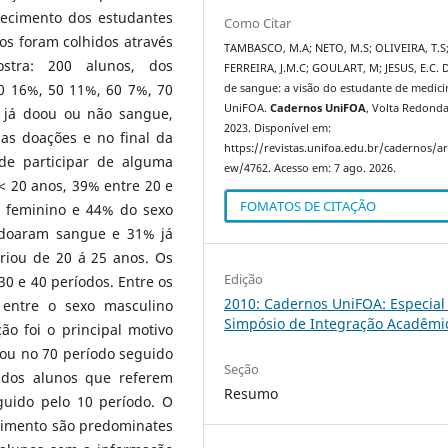
hecimento dos estudantes
Como Citar
s foram colhidos através
TAMBASCO, M.A; NETO, M.S; OLIVEIRA, T.S
ostra: 200 alunos, dos
FERREIRA, J.M.C; GOULART, M; JESUS, E.C.
0 16%, 50 11%, 60 7%, 70
de sangue: a visão do estudante de medici
UniFOA.
Cadernos UniFOA
, Volta Redonda,
e já doou ou não sangue,
2023. Disponível em:
as doações e no final da
https://revistas.unifoa.edu.br/cadernos/art
de participar de alguma
ew/4762. Acesso em: 7 ago. 2026.
 20 anos, 39% entre 20 e
FOMATOS DE CITAÇÃO
o feminino e 44% do sexo
 doaram sangue e 31% já
riou de 20 á 25 anos. Os
Edição
0 e 40 períodos. Entre os
2010: Cadernos UniFOA: Especial 
entre o sexo masculino
Simpósio de Integração Acadêmi
ão foi o principal motivo
u no 70 período seguido
Seção
 dos alunos que referem
Resumo
uido pelo 10 período. O
cimento são predominates