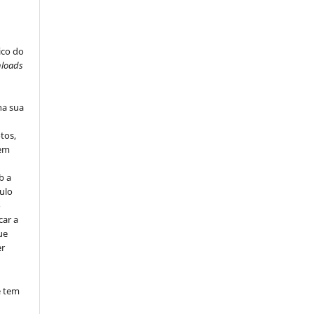
ico do
loads
na sua
tos,
vem
b a
ulo
o
car a
ue
er
e tem