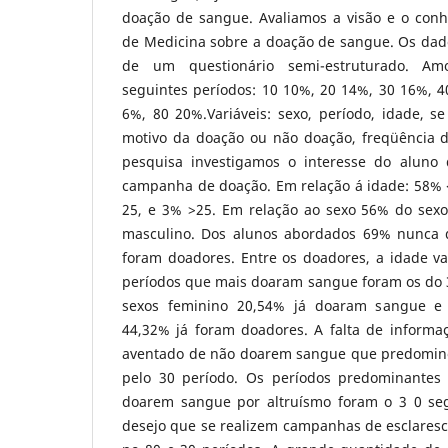
doação de sangue. Avaliamos a visão e o con
de Medicina sobre a doação de sangue. Os dado
de um questionário semi-estruturado. Am
seguintes períodos: 10 10%, 20 14%, 30 16%, 4
6%, 80 20%.Variáveis: sexo, período, idade, s
motivo da doação ou não doação, freqüência d
pesquisa investigamos o interesse do aluno 
campanha de doação. Em relação á idade: 58% <
25, e 3% >25. Em relação ao sexo 56% do sex
masculino. Dos alunos abordados 69% nunca
foram doadores. Entre os doadores, a idade va
períodos que mais doaram sangue foram os do 3
sexos feminino 20,54% já doaram sangue e 
44,32% já foram doadores. A falta de informaç
aventado de não doarem sangue que predomino
pelo 30 período. Os períodos predominantes
doarem sangue por altruísmo foram o 3 0 seg
desejo que se realizem campanhas de esclares