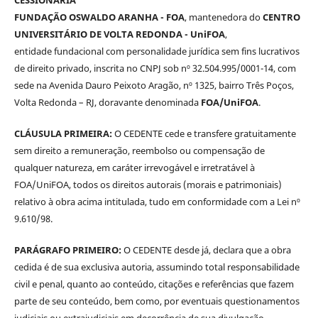
FUNDAÇÃO OSWALDO ARANHA - FOA
, mantenedora do
CENTRO
UNIVERSITÁRIO DE VOLTA REDONDA - UniFOA
,
entidade fundacional com personalidade jurídica sem fins lucrativos
de direito privado, inscrita no CNPJ sob nº 32.504.995/0001-14, com
sede na Avenida Dauro Peixoto Aragão, nº 1325, bairro Três Poços,
Volta Redonda – RJ, doravante denominada
FOA/UniFOA
.
CLÁUSULA PRIMEIRA:
O CEDENTE cede e transfere gratuitamente
sem direito a remuneração, reembolso ou compensação de
qualquer natureza, em caráter irrevogável e irretratável à
FOA/UniFOA, todos os direitos autorais (morais e patrimoniais)
relativo à obra acima intitulada, tudo em conformidade com a Lei nº
9.610/98.
PARÁGRAFO PRIMEIRO:
O CEDENTE desde já, declara que a obra
cedida é de sua exclusiva autoria, assumindo total responsabilidade
civil e penal, quanto ao conteúdo, citações e referências que fazem
parte de seu conteúdo, bem como, por eventuais questionamentos
judiciais ou extrajudiciais em decorrência de sua divulgação,