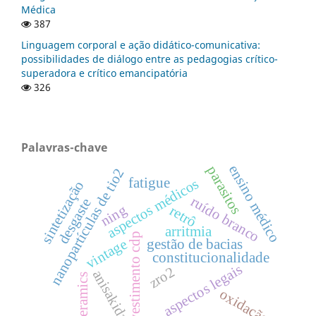
Médica
387
Linguagem corporal e ação didático-comunicativa:
possibilidades de diálogo entre as pedagogias crítico-
superadora e crítico emancipatória
326
Palavras-chave
ensino médico
parasitos
nanopartículas de tio2
fatigue
aspectos médicos
sintetização
ruído branco
desgaste
ning
retrô
arritmia
revestimento cdp
vintage
gestão de bacias
constitucionalidade
aspectos legais
zro2
anisakidae
ceramics
oxidação