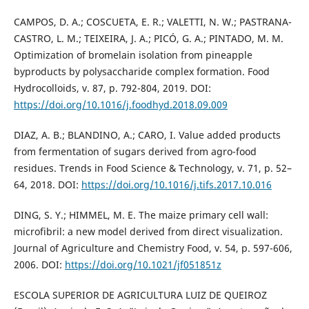
CAMPOS, D. A.; COSCUETA, E. R.; VALETTI, N. W.; PASTRANA-
CASTRO, L. M.; TEIXEIRA, J. A.; PICÓ, G. A.; PINTADO, M. M.
Optimization of bromelain isolation from pineapple
byproducts by polysaccharide complex formation. Food
Hydrocolloids, v. 87, p. 792-804, 2019. DOI:
https://doi.org/10.1016/j.foodhyd.2018.09.009
DIAZ, A. B.; BLANDINO, A.; CARO, I. Value added products
from fermentation of sugars derived from agro-food
residues. Trends in Food Science & Technology, v. 71, p. 52–
64, 2018. DOI:
https://doi.org/10.1016/j.tifs.2017.10.016
DING, S. Y.; HIMMEL, M. E. The maize primary cell wall:
microfibril: a new model derived from direct visualization.
Journal of Agriculture and Chemistry Food, v. 54, p. 597-606,
2006. DOI:
https://doi.org/10.1021/jf051851z
ESCOLA SUPERIOR DE AGRICULTURA LUIZ DE QUEIROZ