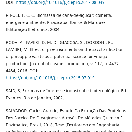
DOI:
https://doi.org/10.1016/j.jclepro.2017.08.039
RIPOLI, T. C. C. Biomassa de cana-de-açúcar: colheita,
energia e ambiente. Piracicaba: Barros & Marques
Editoração Eletrônica, 2004.
RODA, A.; FAVERI, D. M. D.; GIACOSA, S.; DORDONI, R.;
LAMBRI, M. Effect of pre-treatments on the saccharification
of pineapple waste as a potential source for vinegar
production. Journal of cleaner production, v. 112, p. 4477-
4484, 2016. DOI:
https://doi.org/10.1016/j.jclepro.2015.07.019
SAID, S. Enzimas de Interesse industrial e biotecnológico, Ed
Eventos: Rio de Janeiro, 2002.
SALVADOR, Carlos Grande, Estudo Da Extração Das Proteínas
Dos Farelos De Oleaginosas Através De Métodos Químico E
Enzimático, Brasil. 2016. Tese (Doutorado em Engenharia
Química) Escola Engenharia, Universidade Federal de Minas