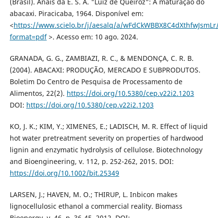
(Brasil). Anais da E. S. A. "Luiz de Queiroz": A maturação do
abacaxi. Piracicaba, 1964. Disponível em:
<
https://www.scielo.br/j/aesalq/a/wFdCkWBBX8C4dXthfwJsmLr
format=pdf
>. Acesso em: 10 ago. 2024.
GRANADA, G. G., ZAMBIAZI, R. C., & MENDONÇA, C. R. B.
(2004). ABACAXI: PRODUÇÃO, MERCADO E SUBPRODUTOS.
Boletim Do Centro de Pesquisa de Processamento de
Alimentos, 22(2).
https://doi.org/10.5380/cep.v22i2.1203
DOI:
https://doi.org/10.5380/cep.v22i2.1203
KO, J. K.; KIM, Y.; XIMENES, E.; LADISCH, M. R. Effect of liquid
hot water pretreatment severity on properties of hardwood
lignin and enzymatic hydrolysis of cellulose. Biotechnology
and Bioengineering, v. 112, p. 252-262, 2015. DOI:
https://doi.org/10.1002/bit.25349
LARSEN, J.; HAVEN, M. O.; THIRUP, L. Inbicon makes
lignocellulosic ethanol a commercial reality. Biomass
Bioenergy, v. 46, p. 36-45, 2012. DOI: