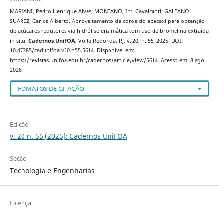
MARIANI, Pedro Henrique Alves; MONTANO, Inti Cavalcanti; GALEANO
SUAREZ, Carlos Alberto. Aproveitamento da coroa do abacaxi para obtenção
de açúcares redutores via hidrólise enzimática com uso de bromelina extraída
in situ.
Cadernos UniFOA
, Volta Redonda, RJ, v. 20, n. 55, 2025. DOI:
10.47385/cadunifoa.v20.n55.5614. Disponível em:
https://revistas.unifoa.edu.br/cadernos/article/view/5614. Acesso em: 8 ago.
2026.
FOMATOS DE CITAÇÃO
Edição
v. 20 n. 55 (2025): Cadernos UniFOA
Seção
Tecnologia e Engenharias
Licença