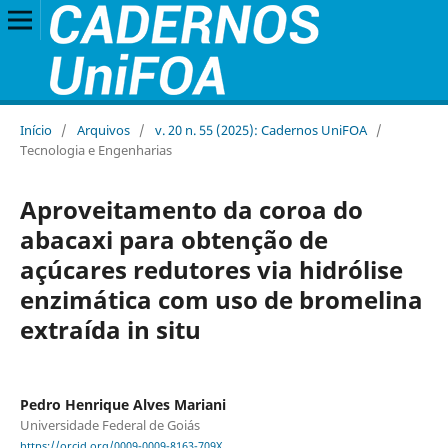
Início
/
Arquivos
/
v. 20 n. 55 (2025): Cadernos UniFOA
/
Tecnologia e Engenharias
Aproveitamento da coroa do
abacaxi para obtenção de
açúcares redutores via hidrólise
enzimática com uso de bromelina
extraída in situ
Pedro Henrique Alves Mariani
Universidade Federal de Goiás
https://orcid.org/0009-0009-8163-709X