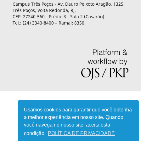
Campus Três Poços - Av. Dauro Peixoto Aragão, 1325,
Três Poços, Volta Redonda, RJ,
CEP: 27240-560 - Prédio 3 - Sala 2 (Casarão)
Tel.: (24) 3340-8400 – Ramal: 8350
Usamos cookies para garantir que você obtenha
a melhor experiência em nosso site. Quando
você navega no nosso site, aceita esta
condição.
POLÍTICA DE PRIVACIDADE