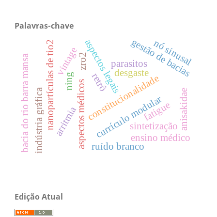
Palavras-chave
gestão de bacias
aspectos legais
nó sinusal
nanopartículas de tio2
vintage
zro2
bacia do rio barra mansa
parasitos
desgaste
retrô
ning
constitucionalidade
aspectos médicos
indústria gráfica
anisakidae
currículo modular
fatigue
arritmia
sintetização
ensino médico
ruído branco
Edição Atual