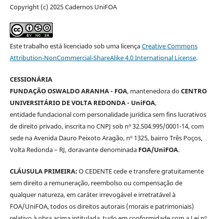
Copyright (c) 2025 Cadernos UniFOA
Este trabalho está licenciado sob uma licença
Creative Commons
Attribution-NonCommercial-ShareAlike 4.0 International License
.
CESSIONÁRIA
FUNDAÇÃO OSWALDO ARANHA - FOA
, mantenedora do
CENTRO
UNIVERSITÁRIO DE VOLTA REDONDA - UniFOA
,
entidade fundacional com personalidade jurídica sem fins lucrativos
de direito privado, inscrita no CNPJ sob nº 32.504.995/0001-14, com
sede na Avenida Dauro Peixoto Aragão, nº 1325, bairro Três Poços,
Volta Redonda – RJ, doravante denominada
FOA/UniFOA
.
CLÁUSULA PRIMEIRA:
O CEDENTE cede e transfere gratuitamente
sem direito a remuneração, reembolso ou compensação de
qualquer natureza, em caráter irrevogável e irretratável à
FOA/UniFOA, todos os direitos autorais (morais e patrimoniais)
relativo à obra acima intitulada, tudo em conformidade com a Lei nº