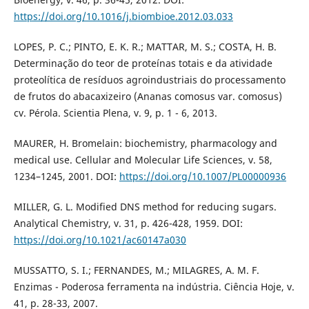
https://doi.org/10.1016/j.biombioe.2012.03.033
LOPES, P. C.; PINTO, E. K. R.; MATTAR, M. S.; COSTA, H. B.
Determinação do teor de proteínas totais e da atividade
proteolítica de resíduos agroindustriais do processamento
de frutos do abacaxizeiro (Ananas comosus var. comosus)
cv. Pérola. Scientia Plena, v. 9, p. 1 - 6, 2013.
MAURER, H. Bromelain: biochemistry, pharmacology and
medical use. Cellular and Molecular Life Sciences, v. 58,
1234–1245, 2001. DOI:
https://doi.org/10.1007/PL00000936
MILLER, G. L. Modified DNS method for reducing sugars.
Analytical Chemistry, v. 31, p. 426-428, 1959. DOI:
https://doi.org/10.1021/ac60147a030
MUSSATTO, S. I.; FERNANDES, M.; MILAGRES, A. M. F.
Enzimas - Poderosa ferramenta na indústria. Ciência Hoje, v.
41, p. 28-33, 2007.