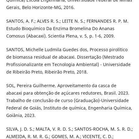
Gerais, Belo Horizonte-MG, 2016.
SANTOS, A. F.; ALVES R. S.; LEITE N. S.; FERNANDES R. P. M.
Estudo Bioquímico Da Enzima Bromelina Do Ananas
Comosus (Abacaxi). Scientia Plena, v. 5, p. 1-6, 2009.
SANTOS, Michelle Ludmila Guedes dos, Processo pirolítico
de biomassa residual de abacaxi. Dissertação (Mestrado
Profissionalizante em Tecnologia Ambiental) - Universidade
de Ribeirão Preto, Ribeirão Preto, 2018.
SOL, Pereira Guilherme. Aproveitamento da casca de
abacaxi para obtenção de açúcares redutores, Brasil. 2023.
Trabalho de conclusão de curso (Graduação)-Universidade
Federal de Goiás, Instituto de química, Engenharia Química,
Goiânia, 2023.
SILVA, J. D. S.; MALTA, V. R. D. S.; SANTOS-ROCHA, M. S. R. D.;
ALMEIDA, R. M. R. G.; GOMES, M. A.; VICENTE, C. D.;