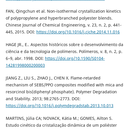
FAN, Qingchun et al. Non-isothermal crystallization kinetics
of polypropylene and hyperbranched polyester blends.
Chinese Journal of Chemical Engineering, v. 23, n. 2, p. 441-
445, 2015. DOI:
https://doi.org/10.1016/j.cjche.2014.11.016
HAGE JR., E.. Aspectos históricos sobre o desenvolvimento da
ciência e da tecnologia de polímeros. Polímeros, v. 8, n. 2, p.
6–9, abr. 1998. DOI:
https://doi.org/10.1590/S0104-
14281998000200003
JIANG Z., LIU S., ZHAO J., CHEN X. Flame-retarded
mechanism of SEBS/PPO composites modified with mica and
resorcinol bis(diphenyl phosphate). Polymer Degradation
and Stability. 2013; 98:2765-2773. DOI:
https://doi.org/10.1016/j.polymdegradstab.2013.10.013
MARTINS, Júlia CA; NOVACK, Kátia M.; GOMES, Ailton S.
Estudo cinético da cristalização dinâmica de um poliéster