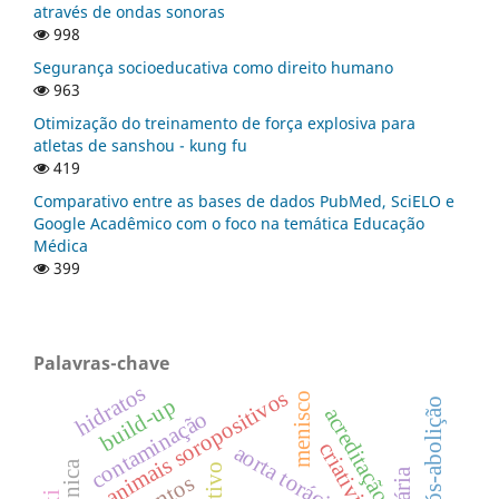
através de ondas sonoras
998
Segurança socioeducativa como direito humano
963
Otimização do treinamento de força explosiva para
atletas de sanshou - kung fu
419
Comparativo entre as bases de dados PubMed, SciELO e
Google Acadêmico com o foco na temática Educação
Médica
399
Palavras-chave
hidratos
animais soropositivos
menisco
build-up
pós-abolição
acreditação
contaminação
criatividade
aorta torácica