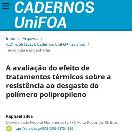
Início
/
Arquivos
/
v. 21 n. 56 (2026): Cadernos UniFOA - 20 anos
/
Tecnologia e Engenharias
A avaliação do efeito de
tratamentos térmicos sobre a
resistência ao desgaste do
polímero polipropileno
Raphael Silva
Universidade Federal Fluminense (UFF), Volta Redonda, RJ, Brasil
https://orcid.org/0009-0006-5873-1860