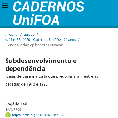
Início
/
Arquivos
/
v. 21 n. 56 (2026): Cadernos UniFOA - 20 anos
/
Ciências Sociais Aplicadas e Humanas
Subdesenvolvimento e
dependência
ideias de base marxista que predominaram entre as
décadas de 1940 e 1990
Rogério Faé
EA/UFRGS
https://orcid.org/0000-0002-8447-7740