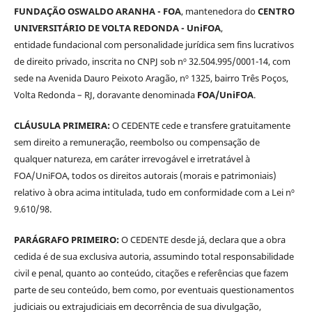
FUNDAÇÃO OSWALDO ARANHA - FOA
, mantenedora do
CENTRO
UNIVERSITÁRIO DE VOLTA REDONDA - UniFOA
,
entidade fundacional com personalidade jurídica sem fins lucrativos
de direito privado, inscrita no CNPJ sob nº 32.504.995/0001-14, com
sede na Avenida Dauro Peixoto Aragão, nº 1325, bairro Três Poços,
Volta Redonda – RJ, doravante denominada
FOA/UniFOA
.
CLÁUSULA PRIMEIRA:
O CEDENTE cede e transfere gratuitamente
sem direito a remuneração, reembolso ou compensação de
qualquer natureza, em caráter irrevogável e irretratável à
FOA/UniFOA, todos os direitos autorais (morais e patrimoniais)
relativo à obra acima intitulada, tudo em conformidade com a Lei nº
9.610/98.
PARÁGRAFO PRIMEIRO:
O CEDENTE desde já, declara que a obra
cedida é de sua exclusiva autoria, assumindo total responsabilidade
civil e penal, quanto ao conteúdo, citações e referências que fazem
parte de seu conteúdo, bem como, por eventuais questionamentos
judiciais ou extrajudiciais em decorrência de sua divulgação,