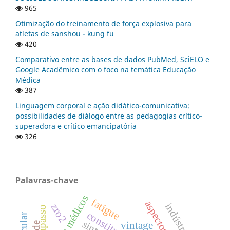
965
Otimização do treinamento de força explosiva para
atletas de sanshou - kung fu
420
Comparativo entre as bases de dados PubMed, SciELO e
Google Acadêmico com o foco na temática Educação
Médica
387
Linguagem corporal e ação didático-comunicativa:
possibilidades de diálogo entre as pedagogias crítico-
superadora e crítico emancipatória
326
Palavras-chave
aspectos médicos
fatigue
aspectos legais
zro2
marcapasso
vintage