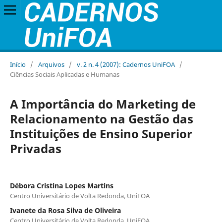
Início
/
Arquivos
/
v. 2 n. 4 (2007): Cadernos UniFOA
/
Ciências Sociais Aplicadas e Humanas
A Importância do Marketing de
Relacionamento na Gestão das
Instituições de Ensino Superior
Privadas
Débora Cristina Lopes Martins
Centro Universitário de Volta Redonda, UniFOA
Ivanete da Rosa Silva de Oliveira
Centro Universitário de Volta Redonda, UniFOA