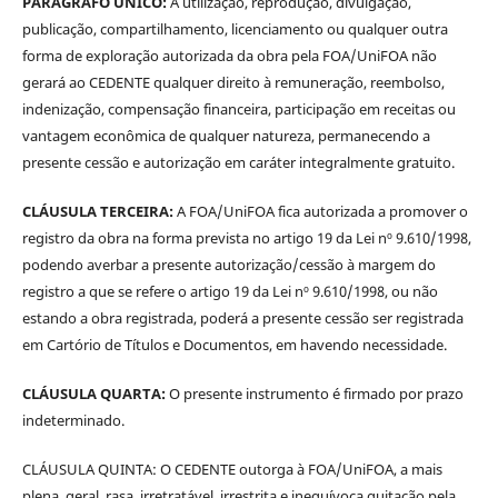
PARÁGRAFO ÚNICO:
A utilização, reprodução, divulgação,
publicação, compartilhamento, licenciamento ou qualquer outra
forma de exploração autorizada da obra pela FOA/UniFOA não
gerará ao CEDENTE qualquer direito à remuneração, reembolso,
indenização, compensação financeira, participação em receitas ou
vantagem econômica de qualquer natureza, permanecendo a
presente cessão e autorização em caráter integralmente gratuito.
CLÁUSULA TERCEIRA:
A FOA/UniFOA fica autorizada a promover o
registro da obra na forma prevista no artigo 19 da Lei nº 9.610/1998,
podendo averbar a presente autorização/cessão à margem do
registro a que se refere o artigo 19 da Lei nº 9.610/1998, ou não
estando a obra registrada, poderá a presente cessão ser registrada
em Cartório de Títulos e Documentos, em havendo necessidade.
CLÁUSULA QUARTA:
O presente instrumento é firmado por prazo
indeterminado.
CLÁUSULA QUINTA: O CEDENTE outorga à FOA/UniFOA, a mais
plena, geral, rasa, irretratável, irrestrita e inequívoca quitação pela