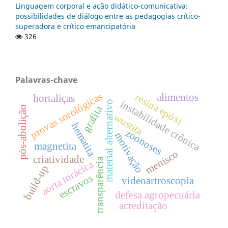
Linguagem corporal e ação didático-comunicativa:
possibilidades de diálogo entre as pedagogias crítico-
superadora e crítico emancipatória
326
Palavras-chave
provas sorológicas
resina epóxi
alimentos
hortaliças
instabilidade crônica
material alternativo
grafita
pós-abolição
wustita
hematita
zoonoses
motivação
magnetita
menisco
criatividade
transparência
aorta torácica
build-up
escravos
videoartroscopia
defesa agropecuária
acreditação