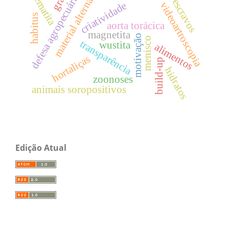
material alternativo
hematita
defesa agropecuária
escravos
videoartroscopia
criatividade
habitus
aorta torácica
magnetita
motivação
menisco
transparência
wustita
alimentos
hortaliças
build-up
hidratos
zoonoses
animais soropositivos
Edição Atual