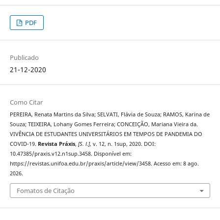
PDF
Publicado
21-12-2020
Como Citar
PEREIRA, Renata Martins da Silva; SELVATI, Flávia de Souza; RAMOS, Karina de
Souza; TEIXEIRA, Lohany Gomes Ferreira; CONCEIÇÃO, Mariana Vieira da.
VIVÊNCIA DE ESTUDANTES UNIVERSITÁRIOS EM TEMPOS DE PANDEMIA DO
COVID-19.
Revista Práxis
,
[S. l.]
, v. 12, n. 1sup, 2020. DOI:
10.47385/praxis.v12.n1sup.3458. Disponível em:
https://revistas.unifoa.edu.br/praxis/article/view/3458. Acesso em: 8 ago.
2026.
Fomatos de Citação