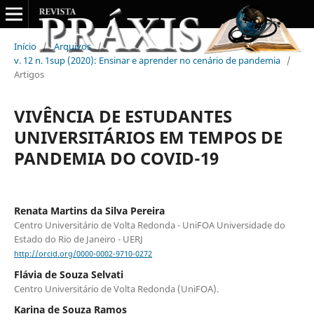
Início
/
Arquivos
/
v. 12 n. 1sup (2020): Ensinar e aprender no cenário de pandemia
/
Artigos
VIVÊNCIA DE ESTUDANTES
UNIVERSITÁRIOS EM TEMPOS DE
PANDEMIA DO COVID-19
Renata Martins da Silva Pereira
Centro Universitário de Volta Redonda - UniFOA Universidade do
Estado do Rio de Janeiro - UERJ
http://orcid.org/0000-0002-9710-0272
Flávia de Souza Selvati
Centro Universitário de Volta Redonda (UniFOA).
Karina de Souza Ramos