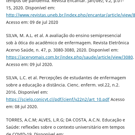
tempos de pandemia. Revista Encantar. jan/dez; v.2, p.01-
15, 2020. Disponível em:
http://www.revistas.uneb.br/index.php/encantar/article/view/
Acesso em: 09 de jul 2020
SILVA, M. A.L. et al. A avaliação do ensino semipresencial
sob à ótica do acadêmico de enfermagem. Revista Eletrônica
Acervo Saúde, n. 47, p. 3080-3080, 2020. Disponível em:
https://acervomais.com.br/index.php/saude/article/view/3080
.
Acesso em: 09 jul 2020.
SILVA, L.C. et al. Percepções de estudantes de enfermagem
sobre a educação a distância. Cienc. enferm. vol.22, n.2.
2016. Disponível em:
https://scielo.conicyt.cl/pdf/cienf/v22n2/art_10.pdf
Acesso
em: 08 jul 2020.
TORRES, A.C.M; ALVES, L.R.G; DA COSTA, A.C.N. Educação e
Saúde: reflexões sobre o contexto universitário em tempos
de COVID-19. Disponível em: