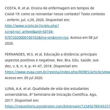
COSTA, R. et al. Ensino de enfermagem em tempos de
Covid-19: como se reinventar nesse contexto? Texto contexto
- enferm. Jul, v.29, 2020. Disponível em:
http://www.scielo.br/scielo.php?
script=sci_arttext&pid=S0104-
07072020000100102&lng=en&nrm=iso
. Acesso em 08 jul
2020.
FERNANDES, W.S. et al. Educação a distância: principais
aspectos positivos e negativos. Rev. Bra. Edu. Saúde. out-
dez, v. 8, n. 4, p. 41-47, 2018. Disponível em:
https://www.gvaa.com.br/revista/index.php/REBES/article/vie
Acesso em: 09 jul 2020.
LUNA, A.A. et al. Qualidade de vida dos estudantes
universitários. 8º Seminário de Iniciação Científica. Ago,
2017. Disponível em:
https://repositorio.pgsskroton.com/bitstream/12345678