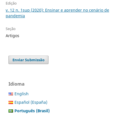
Edição
v. 12 n. 1sup (2020): Ensinar e aprender no cenário de
pandemia
Seção
Artigos
Enviar Submissão
Idioma
English
Español (España)
Português (Brasil)