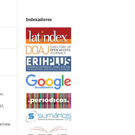
Indexadores
on.
 27,
le/view