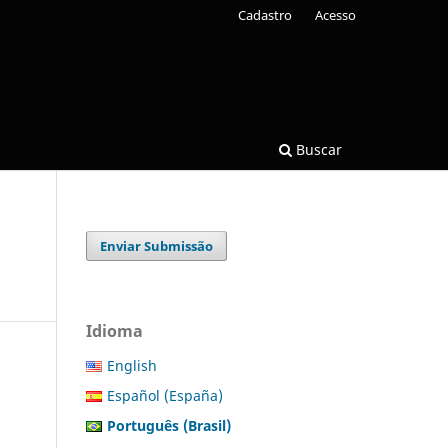
Cadastro
Acesso
Buscar
Enviar Submissão
Idioma
English
Español (España)
Português (Brasil)