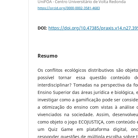
UniFOA - Centro Universitário de Volta Redonda
https://orcid.org/0000-0002-3581-4683
DOI:
https://doi.org/10.47385/praxis.v14.n27.39
Resumo
Os conflitos ecológicos distributivos são objet
possível tornar essa questão conteúdo 
interdisciplinar? Tomadas na perspectiva da f
Ensino Superior das áreas jurídica e biológica,
investigar como a gamificação pode ser consid
a otimização do ensino com vistas à análise
vivenciados na sociedade. Assim, desenvolve
como objeto o jogo ECOJUSTIÇA, com conteúdo e
um Quiz Game em plataforma digital, on
responder questões de múltipla escolha sobre 