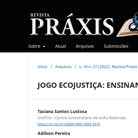
Sobre
Atual
Arquivos
Submissões
Início
/
Arquivos
/
v. 14 n. 27 (2022): Revista Práxis
JOGO ECOJUSTIÇA: ENSINA
Taciana Santos Lustosa
UniFOA - Centro Universitário de Volta Redonda
https://orcid.org/0000-0002-5003-3914
Adilson Pereira