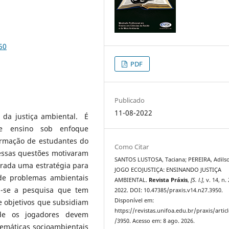
50
PDF
Publicado
11-08-2022
o da justiça ambiental. É
de ensino sob enfoque
ormação de estudantes do
Como Citar
 essas questões motivaram
SANTOS LUSTOSA, Taciana; PEREIRA, Adils
erada uma estratégia para
JOGO ECOJUSTIÇA: ENSINANDO JUSTIÇA
 de problemas ambientais
AMBIENTAL.
Revista Práxis
,
[S. l.]
, v. 14, n.
u-se a pesquisa que tem
2022. DOI: 10.47385/praxis.v14.n27.3950.
Disponível em:
 objetivos que subsidiam
https://revistas.unifoa.edu.br/praxis/artic
de os jogadores devem
/3950. Acesso em: 8 ago. 2026.
temáticas socioambientais