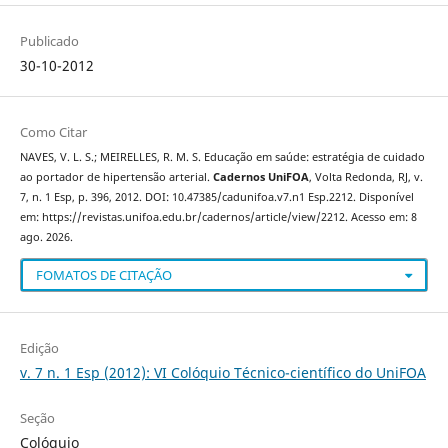
Publicado
30-10-2012
Como Citar
NAVES, V. L. S.; MEIRELLES, R. M. S. Educação em saúde: estratégia de cuidado
ao portador de hipertensão arterial.
Cadernos UniFOA
, Volta Redonda, RJ, v.
7, n. 1 Esp, p. 396, 2012. DOI: 10.47385/cadunifoa.v7.n1 Esp.2212. Disponível
em: https://revistas.unifoa.edu.br/cadernos/article/view/2212. Acesso em: 8
ago. 2026.
FOMATOS DE CITAÇÃO
Edição
v. 7 n. 1 Esp (2012): VI Colóquio Técnico-científico do UniFOA
Seção
Colóquio