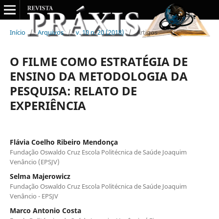
Início
/
Arquivos
/
v. 10 n. 20 (2018)
/
Artigos
O FILME COMO ESTRATÉGIA DE
ENSINO DA METODOLOGIA DA
PESQUISA: RELATO DE
EXPERIÊNCIA
Flávia Coelho Ribeiro Mendonça
Fundação Oswaldo Cruz Escola Politécnica de Saúde Joaquim
Venâncio (EPSJV)
Selma Majerowicz
Fundação Oswaldo Cruz Escola Politécnica de Saúde Joaquim
Venâncio - EPSJV
Marco Antonio Costa