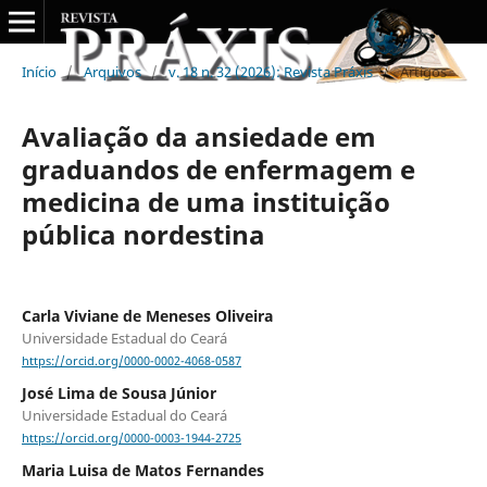
Início
/
Arquivos
/
v. 18 n. 32 (2026): Revista Práxis
/
Artigos
Avaliação da ansiedade em
graduandos de enfermagem e
medicina de uma instituição
pública nordestina
Carla Viviane de Meneses Oliveira
Universidade Estadual do Ceará
https://orcid.org/0000-0002-4068-0587
José Lima de Sousa Júnior
Universidade Estadual do Ceará
https://orcid.org/0000-0003-1944-2725
Maria Luisa de Matos Fernandes