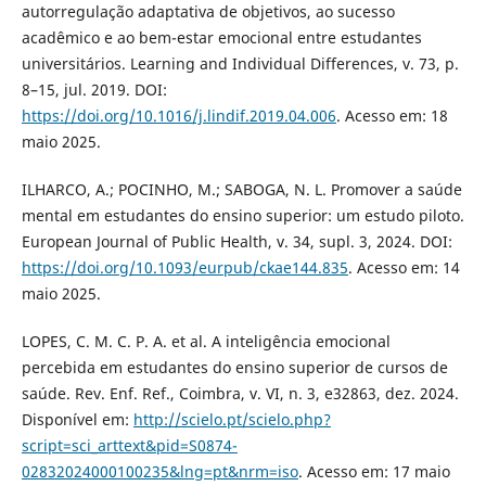
autorregulação adaptativa de objetivos, ao sucesso
acadêmico e ao bem-estar emocional entre estudantes
universitários. Learning and Individual Differences, v. 73, p.
8–15, jul. 2019. DOI:
https://doi.org/10.1016/j.lindif.2019.04.006
. Acesso em: 18
maio 2025.
ILHARCO, A.; POCINHO, M.; SABOGA, N. L. Promover a saúde
mental em estudantes do ensino superior: um estudo piloto.
European Journal of Public Health, v. 34, supl. 3, 2024. DOI:
https://doi.org/10.1093/eurpub/ckae144.835
. Acesso em: 14
maio 2025.
LOPES, C. M. C. P. A. et al. A inteligência emocional
percebida em estudantes do ensino superior de cursos de
saúde. Rev. Enf. Ref., Coimbra, v. VI, n. 3, e32863, dez. 2024.
Disponível em:
http://scielo.pt/scielo.php?
script=sci_arttext&pid=S0874-
02832024000100235&lng=pt&nrm=iso
. Acesso em: 17 maio