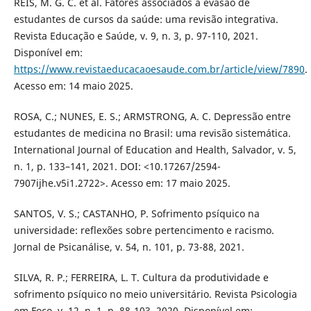
REIS, M. G. C. et al. Fatores associados à evasão de
estudantes de cursos da saúde: uma revisão integrativa.
Revista Educação e Saúde, v. 9, n. 3, p. 97-110, 2021.
Disponível em:
https://www.revistaeducacaoesaude.com.br/article/view/7890
.
Acesso em: 14 maio 2025.
ROSA, C.; NUNES, E. S.; ARMSTRONG, A. C. Depressão entre
estudantes de medicina no Brasil: uma revisão sistemática.
International Journal of Education and Health, Salvador, v. 5,
n. 1, p. 133–141, 2021. DOI: <10.17267/2594-
7907ijhe.v5i1.2722>. Acesso em: 17 maio 2025.
SANTOS, V. S.; CASTANHO, P. Sofrimento psíquico na
universidade: reflexões sobre pertencimento e racismo.
Jornal de Psicanálise, v. 54, n. 101, p. 73-88, 2021.
SILVA, R. P.; FERREIRA, L. T. Cultura da produtividade e
sofrimento psíquico no meio universitário. Revista Psicologia
em Foco, v. 12, n. 1, p. 88-103, 2020. Disponível em: