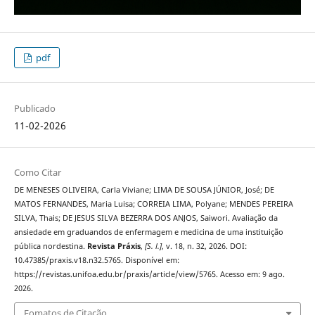
pdf
Publicado
11-02-2026
Como Citar
DE MENESES OLIVEIRA, Carla Viviane; LIMA DE SOUSA JÚNIOR, José; DE
MATOS FERNANDES, Maria Luisa; CORREIA LIMA, Polyane; MENDES PEREIRA
SILVA, Thais; DE JESUS SILVA BEZERRA DOS ANJOS, Saiwori. Avaliação da
ansiedade em graduandos de enfermagem e medicina de uma instituição
pública nordestina.
Revista Práxis
,
[S. l.]
, v. 18, n. 32, 2026. DOI:
10.47385/praxis.v18.n32.5765. Disponível em:
https://revistas.unifoa.edu.br/praxis/article/view/5765. Acesso em: 9 ago.
2026.
Fomatos de Citação