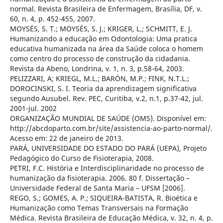
normal. Revista Brasileira de Enfermagem, Brasília, DF, v.
60, n. 4, p. 452-455, 2007.
MOYSÉS, S. T.; MOYSÉS, S. J.; KRIGER, L.; SCHMITT, E. J.
Humanizando a educação em Odontologia: Uma pratica
educativa humanizada na área da Saúde coloca o homem
como centro do processo de construção da cidadania.
Revista da Abeno, Londrina, v. 1, n. 3, p.58-64, 2003.
PELIZZARI, A; KRIEGL, M.L.; BARÓN, M.P.; FINK, N.T.L.;
DOROCINSKI, S. I. Teoria da aprendizagem significativa
segundo Ausubel. Rev. PEC, Curitiba, v.2, n.1, p.37-42, jul.
2001-jul. 2002
ORGANIZAÇÃO MUNDIAL DE SAÚDE (OMS). Disponível em:
http://abcdoparto.com.br/site/assistencia-ao-parto-normal/.
Acesso em: 22 de janeiro de 2013.
PARÁ, UNIVERSIDADE DO ESTADO DO PARÁ (UEPA), Projeto
Pedagógico do Curso de Fisioterapia, 2008.
PETRI, F.C. História e Interdisciplinaridade no processo de
humanização da fisioterapia. 2006. 80 f. Dissertação –
Universidade Federal de Santa Maria – UFSM [2006].
REGO, S.; GOMES, A. P.; SIQUEIRA-BATISTA, R. Bioética e
Humanização como Temas Transversais na Formação
Médica. Revista Brasileira de Educação Médica, v. 32, n. 4, p.