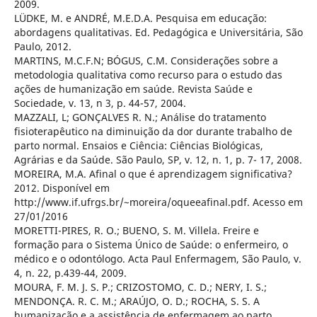
2009.
LÜDKE, M. e ANDRÉ, M.E.D.A. Pesquisa em educação:
abordagens qualitativas. Ed. Pedagógica e Universitária, São
Paulo, 2012.
MARTINS, M.C.F.N; BÓGUS, C.M. Considerações sobre a
metodologia qualitativa como recurso para o estudo das
ações de humanização em saúde. Revista Saúde e
Sociedade, v. 13, n 3, p. 44-57, 2004.
MAZZALI, L; GONÇALVES R. N.; Análise do tratamento
fisioterapêutico na diminuição da dor durante trabalho de
parto normal. Ensaios e Ciência: Ciências Biológicas,
Agrárias e da Saúde. São Paulo, SP, v. 12, n. 1, p. 7- 17, 2008.
MOREIRA, M.A. Afinal o que é aprendizagem significativa?
2012. Disponível em
http://www.if.ufrgs.br/~moreira/oqueeafinal.pdf. Acesso em
27/01/2016
MORETTI-PIRES, R. O.; BUENO, S. M. Villela. Freire e
formação para o Sistema Único de Saúde: o enfermeiro, o
médico e o odontólogo. Acta Paul Enfermagem, São Paulo, v.
4, n. 22, p.439-44, 2009.
MOURA, F. M. J. S. P.; CRIZOSTOMO, C. D.; NERY, I. S.;
MENDONÇA. R. C. M.; ARAÚJO, O. D.; ROCHA, S. S. A
humanização e a assistência de enfermagem ao parto