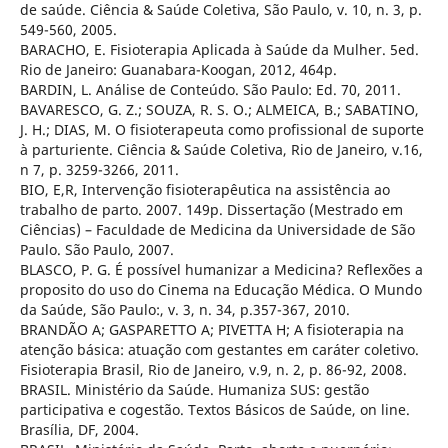
de saúde. Ciência & Saúde Coletiva, São Paulo, v. 10, n. 3, p.
549-560, 2005.
BARACHO, E. Fisioterapia Aplicada à Saúde da Mulher. 5ed.
Rio de Janeiro: Guanabara-Koogan, 2012, 464p.
BARDIN, L. Análise de Conteúdo. São Paulo: Ed. 70, 2011.
BAVARESCO, G. Z.; SOUZA, R. S. O.; ALMEICA, B.; SABATINO,
J. H.; DIAS, M. O fisioterapeuta como profissional de suporte
à parturiente. Ciência & Saúde Coletiva, Rio de Janeiro, v.16,
n 7, p. 3259-3266, 2011.
BIO, E,R, Intervenção fisioterapêutica na assistência ao
trabalho de parto. 2007. 149p. Dissertação (Mestrado em
Ciências) – Faculdade de Medicina da Universidade de São
Paulo. São Paulo, 2007.
BLASCO, P. G. É possível humanizar a Medicina? Reflexões a
proposito do uso do Cinema na Educação Médica. O Mundo
da Saúde, São Paulo:, v. 3, n. 34, p.357-367, 2010.
BRANDÃO A; GASPARETTO A; PIVETTA H; A fisioterapia na
atenção básica: atuação com gestantes em caráter coletivo.
Fisioterapia Brasil, Rio de Janeiro, v.9, n. 2, p. 86-92, 2008.
BRASIL. Ministério da Saúde. Humaniza SUS: gestão
participativa e cogestão. Textos Básicos de Saúde, on line.
Brasília, DF, 2004.