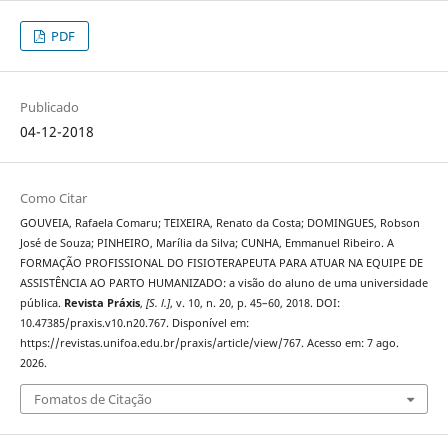
PDF
Publicado
04-12-2018
Como Citar
GOUVEIA, Rafaela Comaru; TEIXEIRA, Renato da Costa; DOMINGUES, Robson
José de Souza; PINHEIRO, Marília da Silva; CUNHA, Emmanuel Ribeiro. A
FORMAÇÃO PROFISSIONAL DO FISIOTERAPEUTA PARA ATUAR NA EQUIPE DE
ASSISTÊNCIA AO PARTO HUMANIZADO: a visão do aluno de uma universidade
pública.
Revista Práxis
,
[S. l.]
, v. 10, n. 20, p. 45–60, 2018. DOI:
10.47385/praxis.v10.n20.767. Disponível em:
https://revistas.unifoa.edu.br/praxis/article/view/767. Acesso em: 7 ago.
2026.
Fomatos de Citação