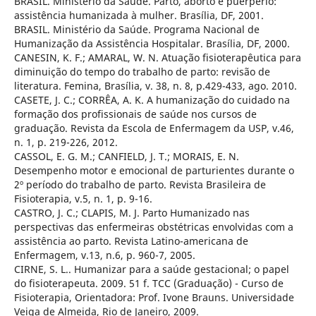
BRASIL. Ministério da Saúde. Parto, aborto e puerpério:
assistência humanizada à mulher. Brasília, DF, 2001.
BRASIL. Ministério da Saúde. Programa Nacional de
Humanização da Assistência Hospitalar. Brasília, DF, 2000.
CANESIN, K. F.; AMARAL, W. N. Atuação fisioterapêutica para
diminuição do tempo do trabalho de parto: revisão de
literatura. Femina, Brasília, v. 38, n. 8, p.429-433, ago. 2010.
CASETE, J. C.; CORRÊA, A. K. A humanização do cuidado na
formação dos profissionais de saúde nos cursos de
graduação. Revista da Escola de Enfermagem da USP, v.46,
n. 1, p. 219-226, 2012.
CASSOL, E. G. M.; CANFIELD, J. T.; MORAIS, E. N.
Desempenho motor e emocional de parturientes durante o
2º período do trabalho de parto. Revista Brasileira de
Fisioterapia, v.5, n. 1, p. 9-16.
CASTRO, J. C.; CLAPIS, M. J. Parto Humanizado nas
perspectivas das enfermeiras obstétricas envolvidas com a
assistência ao parto. Revista Latino-americana de
Enfermagem, v.13, n.6, p. 960-7, 2005.
CIRNE, S. L.. Humanizar para a saúde gestacional; o papel
do fisioterapeuta. 2009. 51 f. TCC (Graduação) - Curso de
Fisioterapia, Orientadora: Prof. Ivone Brauns. Universidade
Veiga de Almeida, Rio de Janeiro, 2009.