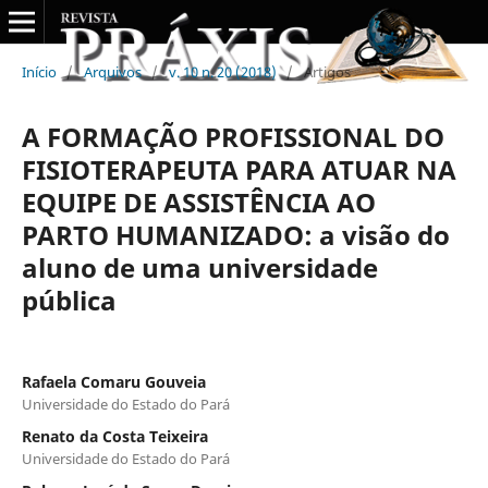
Início
/
Arquivos
/
v. 10 n. 20 (2018)
/
Artigos
A FORMAÇÃO PROFISSIONAL DO
FISIOTERAPEUTA PARA ATUAR NA
EQUIPE DE ASSISTÊNCIA AO
PARTO HUMANIZADO: a visão do
aluno de uma universidade
pública
Rafaela Comaru Gouveia
Universidade do Estado do Pará
Renato da Costa Teixeira
Universidade do Estado do Pará