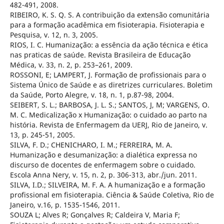
482-491, 2008.
RIBEIRO, K. S. Q. S. A contribuição da extensão comunitária
para a formação acadêmica em fisioterapia. Fisioterapia e
Pesquisa, v. 12, n. 3, 2005.
RIOS, I. C. Humanização: a essência da ação técnica e ética
nas praticas de saúde. Revista Brasileira de Educação
Médica, v. 33, n. 2, p. 253–261, 2009.
ROSSONI, E; LAMPERT, J. Formação de profissionais para o
Sistema Único de Saúde e as diretrizes curriculares. Boletim
da Saúde, Porto Alegre, v. 18, n. 1, p.87-98, 2004.
SEIBERT, S. L.; BARBOSA, J. L. S.; SANTOS, J, M; VARGENS, O.
M. C. Medicalização x Humanização: o cuidado ao parto na
história. Revista de Enfermagem da UERJ, Rio de Janeiro, v.
13, p. 245-51, 2005.
SILVA, F. D.; CHENICHARO, I. M.; FERREIRA, M. A.
Humanização e desumanização: a dialética expressa no
discurso de docentes de enfermagem sobre o cuidado.
Escola Anna Nery, v. 15, n. 2, p. 306-313, abr./jun. 2011.
SILVA, I.D.; SILVEIRA, M. F. A. A humanização e a formação
profissional em fisioterapia. Ciência & Saúde Coletiva, Rio de
Janeiro, v.16, p. 1535-1546, 2011.
SOUZA L; Alves R; Gonçalves R; Caldeira V, Maria F;