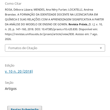
Como Citar
ROSA, Débora Lázara; MENDES, Ana Néry Furlan; LOCATELLI, Andrea
Brandao. A FORMAÇÃO DA IDENTIDADE DOCENTE NA LICENCIATURA EM
QUÍMICA E SUAS RELAÇÕES COM A APRENDIZAGEM SIGNIFICATIVA A PARTIR
DA ANÁLISE DO MODELO DE ENSINO DE GOWIN.
Revista Práxis
,
[S. l.]
, v. 10,
n. 20, p. 147–160, 2018. DOI: 10.47385/praxis.v10.n20.830. Disponível em:
https://revistas.unifoa.edu.br/praxis/article/view/830. Acesso em: 7 ago.
2026.
Fomatos de Citação
Edição
v. 10 n. 20 (2018)
Seção
Artigos
Enviar Submissão