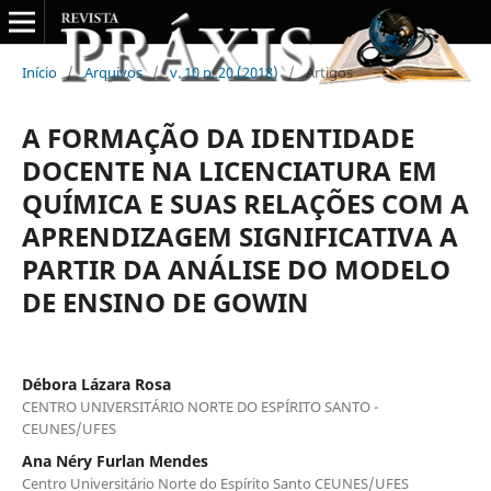
Início
/
Arquivos
/
v. 10 n. 20 (2018)
/
Artigos
A FORMAÇÃO DA IDENTIDADE
DOCENTE NA LICENCIATURA EM
QUÍMICA E SUAS RELAÇÕES COM A
APRENDIZAGEM SIGNIFICATIVA A
PARTIR DA ANÁLISE DO MODELO
DE ENSINO DE GOWIN
Débora Lázara Rosa
CENTRO UNIVERSITÁRIO NORTE DO ESPÍRITO SANTO -
CEUNES/UFES
Ana Néry Furlan Mendes
Centro Universitário Norte do Espírito Santo CEUNES/UFES