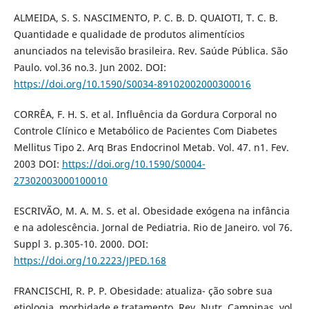
ALMEIDA, S. S. NASCIMENTO, P. C. B. D. QUAIOTI, T. C. B.
Quantidade e qualidade de produtos alimentícios
anunciados na televisão brasileira. Rev. Saúde Pública. São
Paulo. vol.36 no.3. Jun 2002. DOI:
https://doi.org/10.1590/S0034-89102002000300016
CORRÊA, F. H. S. et al. Influência da Gordura Corporal no
Controle Clínico e Metabólico de Pacientes Com Diabetes
Mellitus Tipo 2. Arq Bras Endocrinol Metab. Vol. 47. n1. Fev.
2003 DOI:
https://doi.org/10.1590/S0004-
27302003000100010
ESCRIVÃO, M. A. M. S. et al. Obesidade exógena na infância
e na adolescência. Jornal de Pediatria. Rio de Janeiro. vol 76.
Suppl 3. p.305-10. 2000. DOI:
https://doi.org/10.2223/JPED.168
FRANCISCHI, R. P. P. Obesidade: atualiza- ção sobre sua
etiologia, morbidade e tratamento. Rev. Nutr. Campinas. vol.