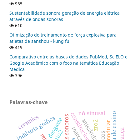
965
Sustentabilidade sonora geração de energia elétrica
através de ondas sonoras
610
Otimização do treinamento de força explosiva para
atletas de sanshou - kung fu
419
Comparativo entre as bases de dados PubMed, SciELO e
Google Acadêmico com o foco na temática Educação
Médica
396
Palavras-chave
nó sinusal
constitucionalidade
ceramics
sinais sonoros
indústria gráfica
desgaste
anisakidae
zro2
retrô