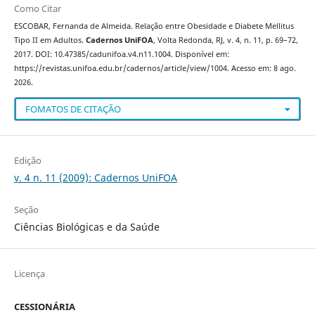
Como Citar
ESCOBAR, Fernanda de Almeida. Relação entre Obesidade e Diabete Mellitus
Tipo II em Adultos.
Cadernos UniFOA
, Volta Redonda, RJ, v. 4, n. 11, p. 69–72,
2017. DOI: 10.47385/cadunifoa.v4.n11.1004. Disponível em:
https://revistas.unifoa.edu.br/cadernos/article/view/1004. Acesso em: 8 ago.
2026.
FOMATOS DE CITAÇÃO
Edição
v. 4 n. 11 (2009): Cadernos UniFOA
Seção
Ciências Biológicas e da Saúde
Licença
CESSIONÁRIA