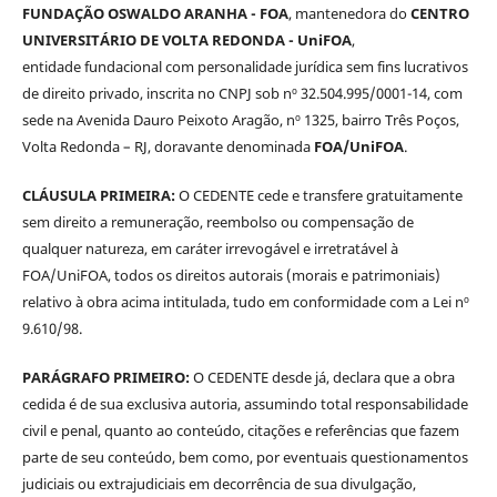
FUNDAÇÃO OSWALDO ARANHA - FOA
, mantenedora do
CENTRO
UNIVERSITÁRIO DE VOLTA REDONDA - UniFOA
,
entidade fundacional com personalidade jurídica sem fins lucrativos
de direito privado, inscrita no CNPJ sob nº 32.504.995/0001-14, com
sede na Avenida Dauro Peixoto Aragão, nº 1325, bairro Três Poços,
Volta Redonda – RJ, doravante denominada
FOA/UniFOA
.
CLÁUSULA PRIMEIRA:
O CEDENTE cede e transfere gratuitamente
sem direito a remuneração, reembolso ou compensação de
qualquer natureza, em caráter irrevogável e irretratável à
FOA/UniFOA, todos os direitos autorais (morais e patrimoniais)
relativo à obra acima intitulada, tudo em conformidade com a Lei nº
9.610/98.
PARÁGRAFO PRIMEIRO:
O CEDENTE desde já, declara que a obra
cedida é de sua exclusiva autoria, assumindo total responsabilidade
civil e penal, quanto ao conteúdo, citações e referências que fazem
parte de seu conteúdo, bem como, por eventuais questionamentos
judiciais ou extrajudiciais em decorrência de sua divulgação,