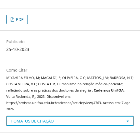
PDF
Publicado
25-10-2023
Como Citar
MIYAHIRA FILHO, M; MAGALDI, F; OLIVEIRA, G C; MATTOS, J M; BARBOSA, N T;
COSTA VIEIRA, V C; COSTA L R. Humanismo na relação médico-paciente:
refletindo sobre as práticas dos doutores da alegria .
Cadernos UniFOA
,
Volta Redonda, RJ, 2023. Disponível em:
https://revistas.unifoa.edu.br/cadernos/article/view/4763. Acesso em: 7 ago.
2026.
FOMATOS DE CITAÇÃO