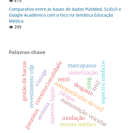
419
Comparativo entre as bases de dados PubMed, SciELO e
Google Acadêmico com o foco na temática Educação
Médica
399
Palavras-chave
constitucionalidade
aspectos médicos
gestão de bacias
marcapasso
revestimento cdp
vintage
sintetização
retrô
ning
zro2
nanopartículas de tio2
desgaste
aspectos legais
fatigue
manutenção veicular
arritmia
parasitos
oxidação
ensino médico