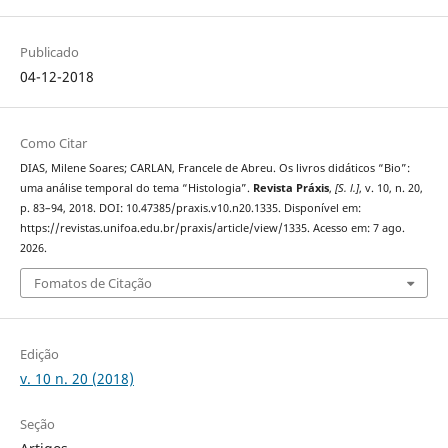
Publicado
04-12-2018
Como Citar
DIAS, Milene Soares; CARLAN, Francele de Abreu. Os livros didáticos “Bio”:
uma análise temporal do tema “Histologia”.
Revista Práxis
,
[S. l.]
, v. 10, n. 20,
p. 83–94, 2018. DOI: 10.47385/praxis.v10.n20.1335. Disponível em:
https://revistas.unifoa.edu.br/praxis/article/view/1335. Acesso em: 7 ago.
2026.
Fomatos de Citação
Edição
v. 10 n. 20 (2018)
Seção