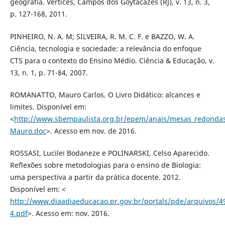
geografia. Vértices, Campos dos Goytacazes (RJ), v. 13, n. 3,
p. 127-168, 2011.
PINHEIRO, N. A. M; SILVEIRA, R. M. C. F. e BAZZO, W. A.
Ciência, tecnologia e sociedade: a relevância do enfoque
CTS para o contexto do Ensino Médio. Ciência & Educação, v.
13, n. 1, p. 71-84, 2007.
ROMANATTO, Mauro Carlos. O Livro Didático: alcances e
limites. Disponível em:
<
http://www.sbempaulista.org.br/epem/anais/mesas_redonda
Mauro.doc
>. Acesso em nov. de 2016.
ROSSASI, Lucilei Bodaneze e POLINARSKI, Celso Aparecido.
Reflexões sobre metodologias para o ensino de Biologia:
uma perspectiva a partir da prática docente. 2012.
Disponível em: <
http://www.diaadiaeducacao.pr.gov.br/portals/pde/arquivos/4
4.pdf
>. Acesso em: nov. 2016.