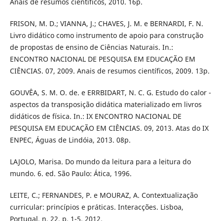
Anais de resumos científicos, 2010. 16p.
FRISON, M. D.; VIANNA, J.; CHAVES, J. M. e BERNARDI, F. N.
Livro didático como instrumento de apoio para construção
de propostas de ensino de Ciências Naturais. In.:
ENCONTRO NACIONAL DE PESQUISA EM EDUCAÇÃO EM
CIÊNCIAS. 07, 2009. Anais de resumos científicos, 2009. 13p.
GOUVÊA, S. M. O. de. e ERRBIDART, N. C. G. Estudo do calor -
aspectos da transposição didática materializado em livros
didáticos de física. In.: IX ENCONTRO NACIONAL DE
PESQUISA EM EDUCAÇÃO EM CIÊNCIAS. 09, 2013. Atas do IX
ENPEC, Águas de Lindóia, 2013. 08p.
LAJOLO, Marisa. Do mundo da leitura para a leitura do
mundo. 6. ed. São Paulo: Ática, 1996.
LEITE, C.; FERNANDES, P. e MOURAZ, A. Contextualização
curricular: princípios e práticas. Interacções. Lisboa,
Portugal, n. 22, p. 1-5, 2012.