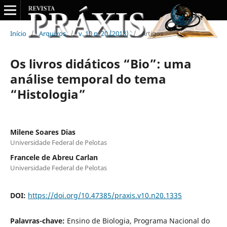
Início
/
Arquivos
/
v. 10 n. 20 (2018)
/
Artigos
Os livros didáticos “Bio”: uma
análise temporal do tema
“Histologia”
Milene Soares Dias
Universidade Federal de Pelotas
Francele de Abreu Carlan
Universidade Federal de Pelotas
DOI:
https://doi.org/10.47385/praxis.v10.n20.1335
Palavras-chave:
Ensino de Biologia, Programa Nacional do