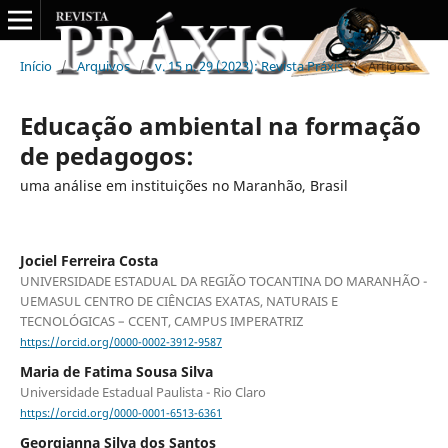
Início
/
Arquivos
/
v. 15 n. 29 (2023): Revista Práxis
/
Artigos
Educação ambiental na formação
de pedagogos:
uma análise em instituições no Maranhão, Brasil
Jociel Ferreira Costa
UNIVERSIDADE ESTADUAL DA REGIÃO TOCANTINA DO MARANHÃO -
UEMASUL CENTRO DE CIÊNCIAS EXATAS, NATURAIS E
TECNOLÓGICAS – CCENT, CAMPUS IMPERATRIZ
https://orcid.org/0000-0002-3912-9587
Maria de Fatima Sousa Silva
Universidade Estadual Paulista - Rio Claro
https://orcid.org/0000-0001-6513-6361
Georgianna Silva dos Santos