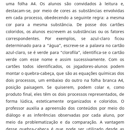
uma folha A4. Os alunos são convidados à leitura e,
destacam-se, por meio de cores as substâncias envolvidas
em cada processo, obedecendo a seguinte regra: a mesma
cor para a mesma substância. De posse dos cartões
coloridos, os alunos escrevem as substâncias ou os fatores
correspondentes. Por exemplos, se azul-claro ficou
determinado para a “água”, escreve-se a palavra no cartão
azul-claro, se é verde para “clorofila”, identifica-se o cartão
verde com esse nome e assim sucessivamente. Com os
cartões todos identificados, os jogadores-alunos podem
montar o quebra-cabeça, que são as equações químicas dos
dois processos, um embaixo do outro na folha branca A4,
posição paisagem. Se quiserem, podem colar e, como
produto final, eles têm os dois processos representados, de
forma lúdica, esteticamente organizados e coloridos. O
professor auxilia a apreensão dos conteúdos por meio do
diálogo e as inferências observadas por cada aluno, por
meio da problematização e da comparação. A vantagem
desse quebra-cabeça é que pode ser utilizado desde as