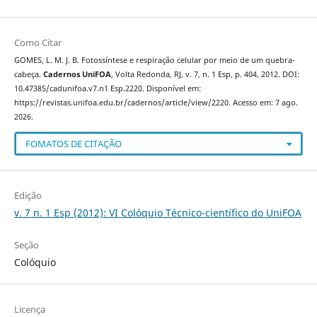
Como Citar
GOMES, L. M. J. B. Fotossíntese e respiração celular por meio de um quebra-
cabeça.
Cadernos UniFOA
, Volta Redonda, RJ, v. 7, n. 1 Esp, p. 404, 2012. DOI:
10.47385/cadunifoa.v7.n1 Esp.2220. Disponível em:
https://revistas.unifoa.edu.br/cadernos/article/view/2220. Acesso em: 7 ago.
2026.
FOMATOS DE CITAÇÃO
Edição
v. 7 n. 1 Esp (2012): VI Colóquio Técnico-científico do UniFOA
Seção
Colóquio
Licença