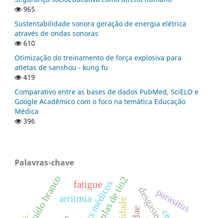
965
Sustentabilidade sonora geração de energia elétrica
através de ondas sonoras
610
Otimização do treinamento de força explosiva para
atletas de sanshou - kung fu
419
Comparativo entre as bases de dados PubMed, SciELO e
Google Acadêmico com o foco na temática Educação
Médica
396
Palavras-chave
ruído branco
nanopartículas de tio2
aspectos médicos
fatigue
desgaste
parasitos
arritmia