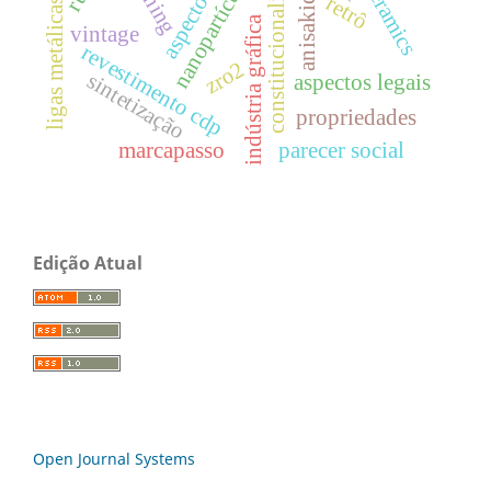
constitucionalidade
anisakidae
ceramics
ning
ligas metálicas.
retrô
indústria gráfica
vintage
revestimento cdp
zro2
sintetização
aspectos legais
propriedades
marcapasso
parecer social
Edição Atual
Open Journal Systems