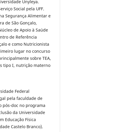
iversidade Unyleya.
rviço Social pela UFF.
 na Segurança Alimentar e
ura de São Gonçalo,
Núcleo de Apoio à Saúde
entro de Referência
alo e como Nutricionista
rimeiro lugar no concurso
principalmente sobre TEA,
 tipo I, nutrição materno
rsidade Federal
al pela faculdade de
o pós-doc no programa
clusão da Universidade
em Educação Física
idade Castelo Branco).