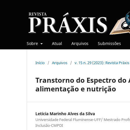
Sobre
Atual
Arquivos
Submissões
Início
/
Arquivos
/
v. 15 n. 29 (2023): Revista Práxis
Transtorno do Espectro do 
alimentação e nutrição
Letícia Marinho Alves da Silva
Universidade Federal Fluminense-UFF/ Mestrado Profis
Inclusão-CMPDI