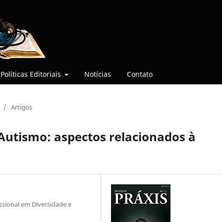
Políticas Editoriais
Notícias
Contato
/
Artigos
Autismo: aspectos relacionados à
sional em Diversidade e