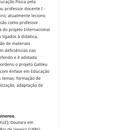
ucação Física pela
ou professor docente I -
iro, atualmente leciono
usão como professor
 do projeto Internacional
 ligados à didática,
ção de materiais
om deficiências nas
defendo e é adotada
oordeno o projeto Galileu
, com ênfase em Educação
s temas: formação de
bilização, adaptação de
minense.
RUZ); Doutora em
io de Janeiro (UFRJ);