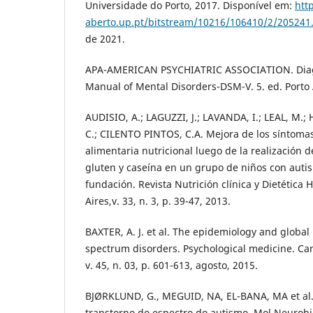
Universidade do Porto, 2017. Disponível em:
http
aberto.up.pt/bitstream/10216/106410/2/205241
de 2021.
APA-AMERICAN PSYCHIATRIC ASSOCIATION. Diagno
Manual of Mental Disorders-DSM-V. 5. ed. Porto 
AUDISIO, A.; LAGUZZI, J.; LAVANDA, I.; LEAL, M.
C.; CILENTO PINTOS, C.A. Mejora de los síntomas
alimentaria nutricional luego de la realización d
gluten y caseína en un grupo de niños con aut
fundación. Revista Nutrición clínica y Dietética 
Aires,v. 33, n. 3, p. 39-47, 2013.
BAXTER, A. J. et al. The epidemiology and globa
spectrum disorders. Psychological medicine. Ca
v. 45, n. 03, p. 601-613, agosto, 2015.
BJØRKLUND, G., MEGUID, NA, EL-BANA, MA et al. 
transtorno do espectro do autismo. Mol Neurobio