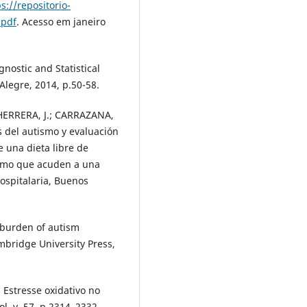
s://repositorio-
.pdf
. Acesso em janeiro
stic and Statistical
Alegre, 2014, p.50-58.
; HERRERA, J.; CARRAZANA,
 del autismo y evaluación
e una dieta libre de
ismo que acuden a una
Hospitalaria, Buenos
l burden of autism
mbridge University Press,
Estresse oxidativo no
l, v. 57, p.2314–2332,