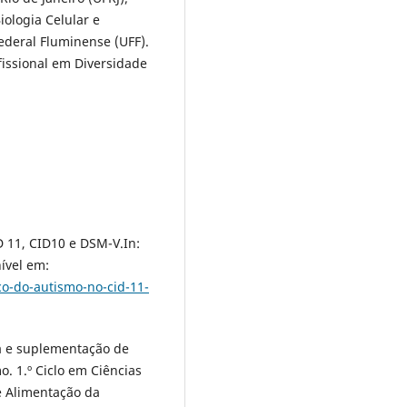
ologia Celular e
Federal Fluminense (UFF).
ssional em Diversidade
D 11, CID10 e DSM-V.In:
nível em:
ico-do-autismo-no-cid-11-
na e suplementação de
. 1.º Ciclo em Ciências
e Alimentação da