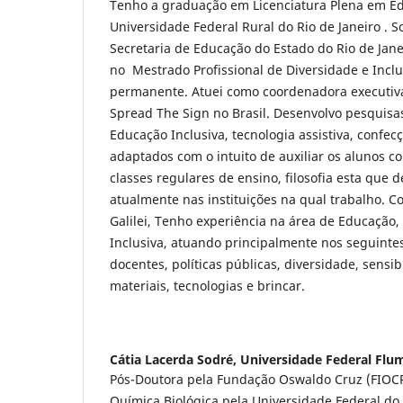
Tenho a graduação em Licenciatura Plena em Ed
Universidade Federal Rural do Rio de Janeiro . S
Secretaria de Educação do Estado do Rio de Jane
no Mestrado Profissional de Diversidade e Incl
permanente. Atuei como coordenadora executiva
Spread The Sign no Brasil. Desenvolvo pesquisas
Educação Inclusiva, tecnologia assistiva, confec
adaptados com o intuito de auxiliar os alunos c
classes regulares de ensino, filosofia esta que 
atualmente nas instituições na qual trabalho. C
Galilei, Tenho experiência na área de Educação
Inclusiva, atuando principalmente nos seguinte
docentes, políticas públicas, diversidade, sensi
materiais, tecnologias e brincar.
Cátia Lacerda Sodré,
Universidade Federal Flu
Pós-Doutora pela Fundação Oswaldo Cruz (FIOC
Química Biológica pela Universidade Federal do R