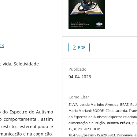
03
PDF
 vida, Seletividade
Publicado
04-04-2023
Como Citar
SILVA, Letícia Marinho Alves da; BRAZ, Rut
Maria Mariani; SODRÉ, Cátia Lacerda. Tran
o do Espectro do Autismo
do Espectro do Autismo: aspectos relacion
 comportamental, assim
alimentação e nutrição.
Revista Práxis
,
[S. 
estrito, estereotipado e
15, n. 29, 2023. DOI:
comunicação e na cognição,
10.47385/praxis.v15.n29.3803. Disponível 