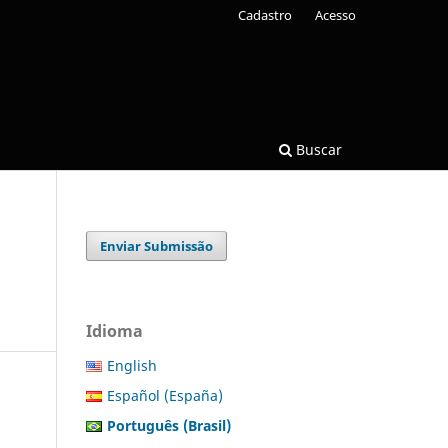
Cadastro
Acesso
Buscar
Enviar Submissão
Idioma
English
Español (España)
Português (Brasil)