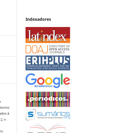
Indexadores
h
storno
ados à
l.]
, v.
em: