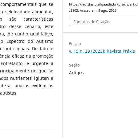
e comportamentais que se
https://revistas.unifoa.edu.br/praxis/artic
/3803. Acesso em: 8 ago. 2026.
 seletividade alimentar,
m são características
Fomatos de Citação
ro desse cenário, este
ra, de cunho qualitativo,
do Espectro do Autismo
Edição
 nutricionais. De fato, é
v. 15 n. 29 (2023): Revista Práxis
ência eficaz na promoção
Entretanto, é urgente a
Seção
rincipalmente no que se
Artigos
ados nutrientes (glúten e
nte às poucas evidências
autistas.