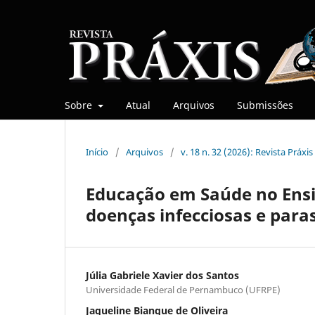
Sobre
Atual
Arquivos
Submissões
Início
/
Arquivos
/
v. 18 n. 32 (2026): Revista Práxis
Educação em Saúde no Ensi
doenças infecciosas e paras
Júlia Gabriele Xavier dos Santos
Universidade Federal de Pernambuco (UFRPE)
Jaqueline Bianque de Oliveira