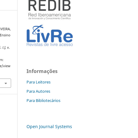
IVEIRA,
 Ensino
. l.]
, v.
em:
le/view
Informações
Para Leitores
Para Autores
Para Bibliotecários
Open Journal Systems