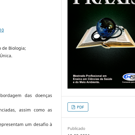
10
 de Biologia;
Única.
abordagem das doenças
PDF
enciadas, assim como as
 representam um desafio à
Publicado