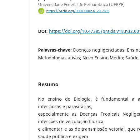
Universidade Federal de Pernambuco (UFRPE)
https://orcid.org/0000-0002-6120-7895
DOI:
https://doi.org/10.47385/praxis.v18.n32.60
Palavras-chave:
Doenças negligenciadas; Ensino
Metodologias ativas; Novo Ensino Médio; Saúde 
Resumo
No ensino de Biologia, é fundamental a 
infecciosas e parasitárias,
especialmente as Doenças Tropicais Neglig
infecções de veiculação hídrica
e alimentar e as de transmissão vetorial, que
saúde pública e exigem