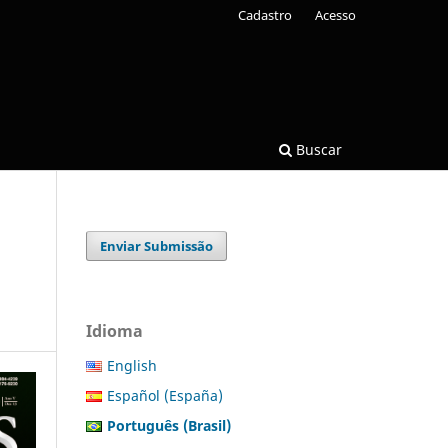
Cadastro
Acesso
Buscar
Enviar Submissão
Idioma
English
Español (España)
Português (Brasil)