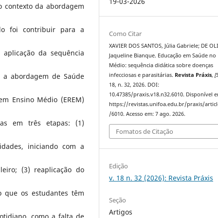
19-03-2026
no contexto da abordagem
o foi contribuir para a
Como Citar
XAVIER DOS SANTOS, Júlia Gabriele; DE OL
 aplicação da sequência
Jaqueline Bianque. Educação em Saúde no
Médio: sequência didática sobre doenças
infecciosas e parasitárias.
Revista Práxis
,
[S
ndo a abordagem de Saúde
18, n. 32, 2026. DOI:
10.47385/praxis.v18.n32.6010. Disponível 
 em Ensino Médio (EREM)
https://revistas.unifoa.edu.br/praxis/artic
/6010. Acesso em: 7 ago. 2026.
as em três etapas: (1)
Fomatos de Citação
vidades, iniciando com a
Edição
eiro; (3) reaplicação do
v. 18 n. 32 (2026): Revista Práxis
do que os estudantes têm
Seção
Artigos
tidiano, como a falta de