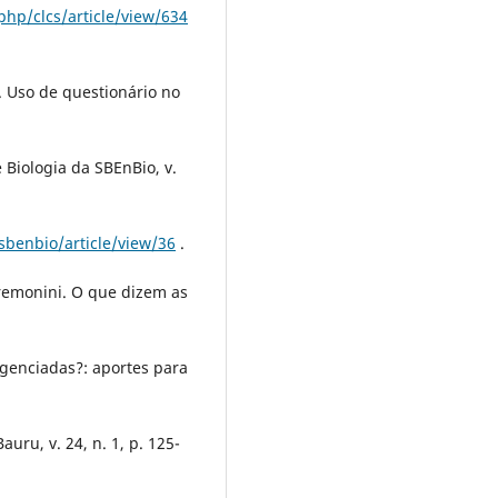
php/clcs/article/view/634
 Uso de questionário no
Biologia da SBEnBio, v.
sbenbio/article/view/36
.
remonini. O que dizem as
igenciadas?: aportes para
uru, v. 24, n. 1, p. 125-