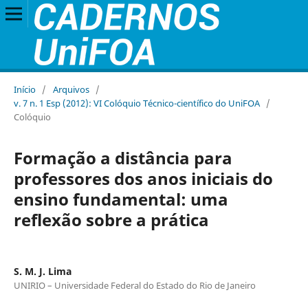
Início
/
Arquivos
/
v. 7 n. 1 Esp (2012): VI Colóquio Técnico-científico do UniFOA
/
Colóquio
Formação a distância para
professores dos anos iniciais do
ensino fundamental: uma
reflexão sobre a prática
S. M. J. Lima
UNIRIO – Universidade Federal do Estado do Rio de Janeiro