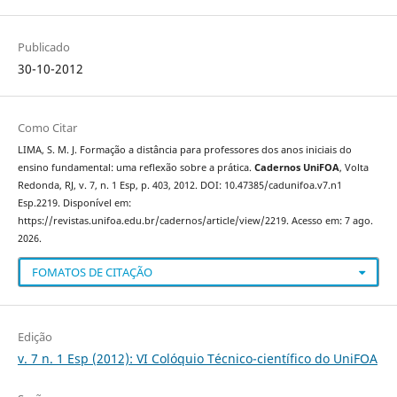
Publicado
30-10-2012
Como Citar
LIMA, S. M. J. Formação a distância para professores dos anos iniciais do
ensino fundamental: uma reflexão sobre a prática.
Cadernos UniFOA
, Volta
Redonda, RJ, v. 7, n. 1 Esp, p. 403, 2012. DOI: 10.47385/cadunifoa.v7.n1
Esp.2219. Disponível em:
https://revistas.unifoa.edu.br/cadernos/article/view/2219. Acesso em: 7 ago.
2026.
FOMATOS DE CITAÇÃO
Edição
v. 7 n. 1 Esp (2012): VI Colóquio Técnico-científico do UniFOA