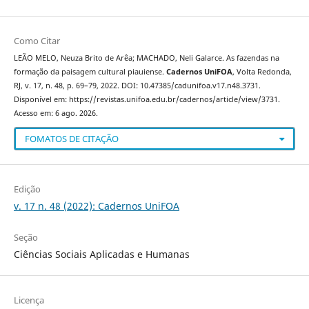
Como Citar
LEÃO MELO, Neuza Brito de Arêa; MACHADO, Neli Galarce. As fazendas na
formação da paisagem cultural piauiense.
Cadernos UniFOA
, Volta Redonda,
RJ, v. 17, n. 48, p. 69–79, 2022. DOI: 10.47385/cadunifoa.v17.n48.3731.
Disponível em: https://revistas.unifoa.edu.br/cadernos/article/view/3731.
Acesso em: 6 ago. 2026.
FOMATOS DE CITAÇÃO
Edição
v. 17 n. 48 (2022): Cadernos UniFOA
Seção
Ciências Sociais Aplicadas e Humanas
Licença