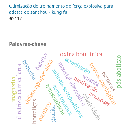
Otimização do treinamento de força explosiva para
atletas de sanshou - kung fu
417
Palavras-chave
toxina botulínica
habitus
acreditação
pós-abolição
defesa agropecuária
hematita
material alternativo
provas sorológicas
diretrizes curriculares
animais soropositivos
escravos
wustita
motivação
magnetita
transparência
aorta torácica
zoonoses
criatividade
hortaliças
menisco
grafita