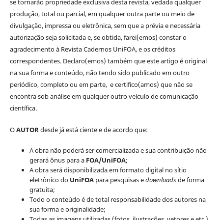
se tornarão propriedade exclusiva desta revista, vedada qualquer
produção, total ou parcial, em qualquer outra parte ou meio de
divulgação, impressa ou eletrônica, sem que a prévia e necessária
autorização seja solicitada e, se obtida, farei(emos) constar o
agradecimento à Revista Cadernos UniFOA, e os créditos
correspondentes. Declaro(emos) também que este artigo é original
na sua forma e conteúdo, não tendo sido publicado em outro
periódico, completo ou em parte, e certifico(amos) que não se
encontra sob análise em qualquer outro veículo de comunicação
científica.
O
AUTOR
desde já está ciente e de acordo que:
A obra não poderá ser comercializada e sua contribuição não
gerará ônus para a
FOA/UniFOA
;
A obra será disponibilizada em formato digital no sítio
eletrônico do
UniFOA
para pesquisas e
downloads
de forma
gratuita;
Todo o conteúdo é de total responsabilidade dos autores na
sua forma e originalidade;
Todas as imagens utilizadas (fotos, ilustrações, vetores e etc.)