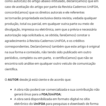
como autor(es) do artigo abaixo intitulado, declaro(amos) que em
caso de aceitação do artigo por parte da Revista Cadernos UniFOA,
concordo(amos) que os direitos autorais e ele referentes
se tornarão propriedade exclusiva desta revista, vedada qualquer
produção, total ou parcial, em qualquer outra parte ou meio de
divulgação, impressa ou eletrônica, sem que a prévia e necessária
autorização seja solicitada e, se obtida, farei(emos) constar o
agradecimento à Revista Cadernos UniFOA, e os créditos
correspondentes. Declaro(emos) também que este artigo é original
na sua forma e conteúdo, não tendo sido publicado em outro
periódico, completo ou em parte, e certifico(amos) que não se
encontra sob análise em qualquer outro veículo de comunicação
científica.
O
AUTOR
desde já está ciente e de acordo que:
A obra não poderá ser comercializada e sua contribuição não
gerará ônus para a
FOA/UniFOA
;
A obra será disponibilizada em formato digital no sítio
eletrônico do
UniFOA
para pesquisas e
downloads
de forma