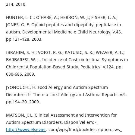
214. 2010
HUNTER, L. C.; O’HARE, A.; HERRON, W. J.; FISHER, L. A.;
JONES, G. E. Opioid peptides and dipeptidyl peptidase in
autism. Developmental Medicine e Child Neurology. v.45.
pp.121–128. 2003.
IBRAHIM, S. H.; VOIGT, R. G.; KATUSIC, S. K.; WEAVER, A. L.;
BARBARESI. W. J., Incidence of Gastrointestinal Symptoms in
Children: A Population-Based Study. Pediatrics. V.124. pp.
680-686. 2009.
JYONOUCHI, H. Food Allergy and Autism Spectrum
Disorders: Is There a Link? Allergy and Asthma Reports. v.9.
pp.194–20. 2009.
MATSON, J. L. Clinical Assessment and Intervention for
Autism Spectrum Disorders. Disponível em: <
http://www.elsevier
. com/wps/find/bookdescription.cws_