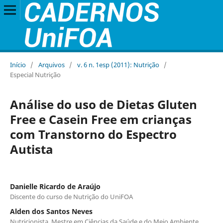
Início
/
Arquivos
/
v. 6 n. 1esp (2011): Nutrição
/
Especial Nutrição
Análise do uso de Dietas Gluten
Free e Casein Free em crianças
com Transtorno do Espectro
Autista
Danielle Ricardo de Araújo
Discente do curso de Nutrição do UniFOA
Alden dos Santos Neves
Nutricionista, Mestre em Ciências da Saúde e do Meio Ambiente,