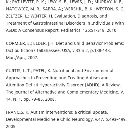
K.; PAT LEVITT, R. K.; LEVY, S. E.; LEWIS, J. D.; MURRAY, K. F.;
NATOWICZ, M. R.; SABRA, A.; WERSHIL, B. K.; WESTON, S. C.;
ZELTZER, L.; WINTER, H. Evaluation, Diagnosis, and
Treatment of Gastrointestinal Disorders in Individuals With
ASDs: A Consensus Report. Pediatrics. 125;S1-S18. 2010.
CORMIER, E.; ELDER, J.H. Diet and Child Behavior Problems:
fact ou fiction? Tallahassee, USA, v.33 n 2, p.138-143,
Mar./Apr., 2007.
CURTIS, L. T.; PATEL, K. Nutritional and Environmental
Approaches to Preventing and Treating Autism and
Attention Deficit Hyperactivity Disorder (ADHD): A Review.
The Journal of Alternative and Complementary Medicine. V.
14, N. 1, pp. 79–85. 2008.
FRANCIS, K. Autism interventions: a critical update.
Developmental Medicine e Child Neurology. v.47. p.493–499.
2005.