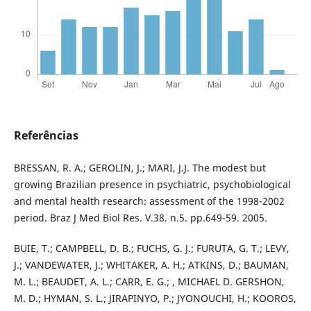
Referências
BRESSAN, R. A.; GEROLIN, J.; MARI, J.J. The modest but
growing Brazilian presence in psychiatric, psychobiological
and mental health research: assessment of the 1998-2002
period. Braz J Med Biol Res. V.38. n.5. pp.649-59. 2005.
BUIE, T.; CAMPBELL, D. B.; FUCHS, G. J.; FURUTA, G. T.; LEVY,
J.; VANDEWATER, J.; WHITAKER, A. H.; ATKINS, D.; BAUMAN,
M. L.; BEAUDET, A. L.; CARR, E. G.; , MICHAEL D. GERSHON,
M. D.; HYMAN, S. L.; JIRAPINYO, P.; JYONOUCHI, H.; KOOROS,