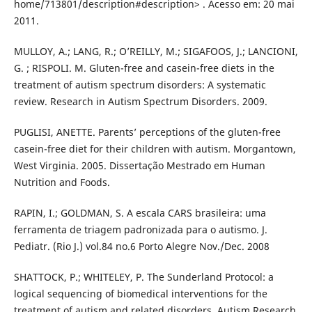
home/713801/description#description> . Acesso em: 20 mai
2011.
MULLOY, A.; LANG, R.; O’REILLY, M.; SIGAFOOS, J.; LANCIONI,
G. ; RISPOLI. M. Gluten-free and casein-free diets in the
treatment of autism spectrum disorders: A systematic
review. Research in Autism Spectrum Disorders. 2009.
PUGLISI, ANETTE. Parents’ perceptions of the gluten-free
casein-free diet for their children with autism. Morgantown,
West Virginia. 2005. Dissertação Mestrado em Human
Nutrition and Foods.
RAPIN, I.; GOLDMAN, S. A escala CARS brasileira: uma
ferramenta de triagem padronizada para o autismo. J.
Pediatr. (Rio J.) vol.84 no.6 Porto Alegre Nov./Dec. 2008
SHATTOCK, P.; WHITELEY, P. The Sunderland Protocol: a
logical sequencing of biomedical interventions for the
treatment of autism and related disorders. Autism Research